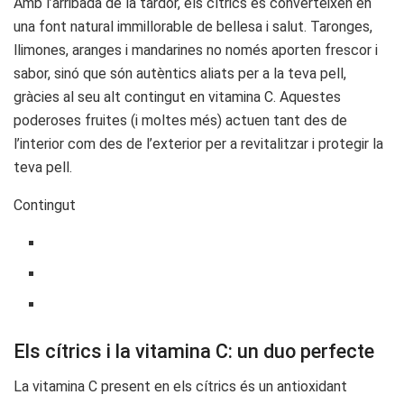
Amb l’arribada de la tardor, els cítrics es converteixen en
una font natural immillorable de bellesa i salut. Taronges,
llimones, aranges i mandarines no només aporten frescor i
sabor, sinó que són autèntics aliats per a la teva pell,
gràcies al seu alt contingut en vitamina C. Aquestes
poderoses fruites (i moltes més) actuen tant des de
l’interior com des de l’exterior per a revitalitzar i protegir la
teva pell.
Contingut
Els cítrics i la vitamina C: un duo perfecte
La vitamina C present en els cítrics és un antioxidant