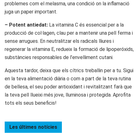
problemes com el melasma, una condició on la inflamació
juga un paper important.
– Potent antiedat:
La vitamina C és essencial per a la
producció de col·lagen, clau per a mantenir una pell ferma i
sense arrugues. En neutralitzar els radicals lliures i
regenerar la vitamina E, redueix la formació de lipoperóxids,
substàncies responsables de l’envelliment cutani.
Aquesta tardor, deixa que els cítrics treballin per a tu. Sigui
en la teva alimentació diària o com a part de la teva rutina
de bellesa, el seu poder antioxidant i revitalitzant farà que
la teva pell llueixi més jove, lluminosa i protegida. Aprofita
tots els seus beneficis!
Les últimes
notícies