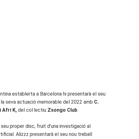
gentina establerta a Barcelona hi presentarà el seu
an la seva actuació memorable del 2022 amb
C.
i Afri K,
del col·lectiu
Zsongo Club
.
seu proper disc, fruit d’una investigació al
ficial. Alizzz presentarà el seu nou treball