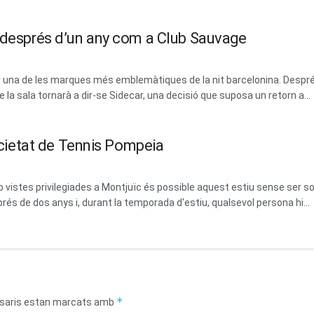
m després d’un any com a Club Sauvage
erar una de les marques més emblemàtiques de la nit barcelonina. Des
la sala tornarà a dir-se Sidecar, una decisió que suposa un retorn a...
Societat de Tennis Pompeia
vistes privilegiades a Montjuïc és possible aquest estiu sense ser soci
prés de dos anys i, durant la temporada d'estiu, qualsevol persona hi...
*
saris estan marcats amb