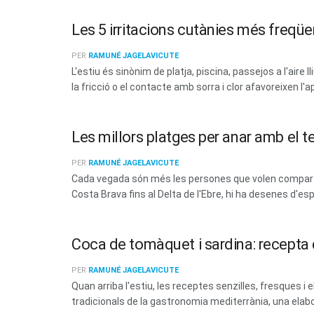
Les 5 irritacions cutànies més freqüen
PER
RAMUNÉ JAGELAVICUTE
L'estiu és sinònim de platja, piscina, passejos a l'aire 
la fricció o el contacte amb sorra i clor afavoreixen l'a
Les millors platges per anar amb el t
PER
RAMUNÉ JAGELAVICUTE
Cada vegada són més les persones que volen compartir
Costa Brava fins al Delta de l'Ebre, hi ha desenes d'esp
Coca de tomàquet i sardina: recepta d
PER
RAMUNÉ JAGELAVICUTE
Quan arriba l'estiu, les receptes senzilles, fresques
tradicionals de la gastronomia mediterrània, una elabo