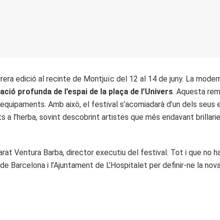
era edició al recinte de Montjuïc del 12 al 14 de juny. La modern
ció profunda de l’espai de la plaça de l’Univers
. Aquesta rem
us equipaments. Amb això, el festival s’acomiadarà d’un dels se
s a l’herba, sovint descobrint artistes que més endavant brillarie
arat Ventura Barba, director executiu del festival. Tot i que no h
e Barcelona i l’Ajuntament de L’Hospitalet per definir-ne la nova