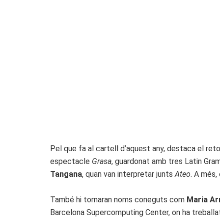
Pel que fa al cartell d’aquest any, destaca el ret
espectacle
Grasa
, guardonat amb tres Latin Gra
Tangana
, quan van interpretar junts
Ateo
. A més
També hi tornaran noms coneguts com
Maria Ar
Barcelona Supercomputing Center, on ha treballat a