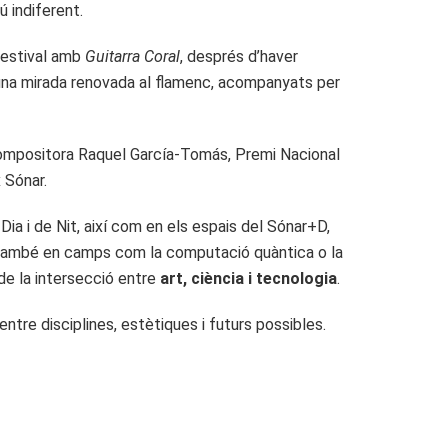
 indiferent.
 festival amb
Guitarra Coral
, després d’haver
na mirada renovada al flamenc, acompanyats per
 compositora Raquel García-Tomás, Premi Nacional
 Sónar.
ia i de Nit, així com en els espais del Sónar+D,
 també en camps com la computació quàntica o la
de la intersecció entre
art, ciència i tecnologia
.
tre disciplines, estètiques i futurs possibles.