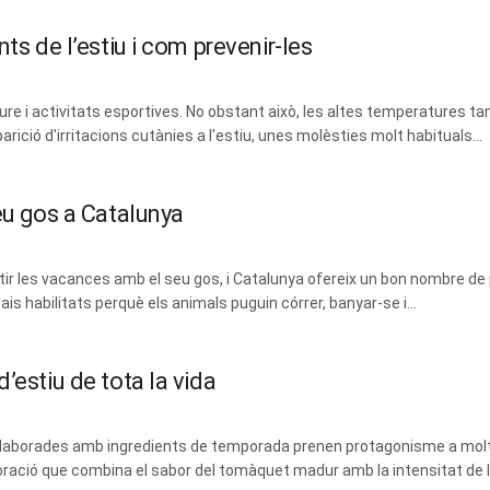
ts de l’estiu i com prevenir-les
lliure i activitats esportives. No obstant això, les altes temperatures tam
parició d'irritacions cutànies a l'estiu, unes molèsties molt habituals...
eu gos a Catalunya
 les vacances amb el seu gos, i Catalunya ofereix un bon nombre de 
ais habilitats perquè els animals puguin córrer, banyar-se i...
’estiu de tota la vida
 i elaborades amb ingredients de temporada prenen protagonisme a mol
ració que combina el sabor del tomàquet madur amb la intensitat de les