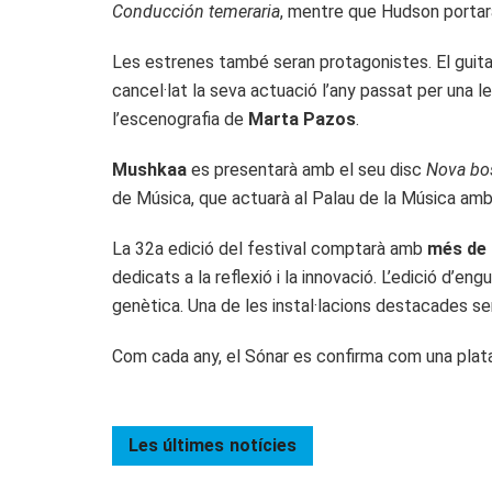
Conducción temeraria
, mentre que Hudson porta
Les estrenes també seran protagonistes. El guita
cancel·lat la seva actuació l’any passat per una 
l’escenografia de
Marta Pazos
.
Mushkaa
es presentarà amb el seu disc
Nova bo
de Música, que actuarà al Palau de la Música amb
La 32a edició del festival comptarà amb
més de 
dedicats a la reflexió i la innovació. L’edició d’en
genètica. Una de les instal·lacions destacades se
Com cada any, el Sónar es confirma com una plataf
Les últimes
notícies