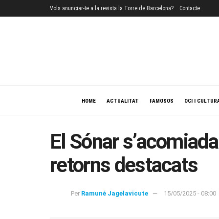
Vols anunciar-te a la revista la Torre de Barcelona?
Contacte
HOME
ACTUALITAT
FAMOSOS
OCI I CULTUR
El Sónar s’acomiada
retorns destacats
Per
Ramuné Jagelavicute
15/05/2025 - 08:00