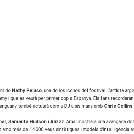
orn de
Nathy Peluso
, una de les icones del festival. L’artista ar
mmy i que es veurà per primer cop a Espanya. Els fans recordar
, enguany també actuarà com a DJ a sis mans amb
Chris Collins 
nal, Samanta Hudson i Alizzz
. Arnal mostrarà una avançada del 
mb més de 14.000 veus sintètiques i models d’intel·ligència arti