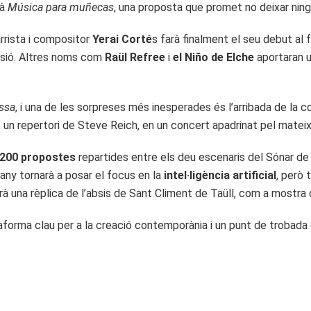
rà
Música para muñecas
, una proposta que promet no deixar ningú
rrista i compositor
Yerai Corté
s farà finalment el seu debut al
lesió. Altres noms com
Raül Refree
i
el Niño de Elche
aportaran u
ssa
, i una de les sorpreses més inesperades és l’arribada de la
 un repertori de Steve Reich, en un concert apadrinat pel mateix
200 propostes
repartides entre els deu escenaris del Sónar de D
guany tornarà a posar el focus en la
intel·ligència artificial
, però
rà una rèplica de l’absis de Sant Climent de Taüll, com a mostra 
orma clau per a la creació contemporània i un punt de trobada en