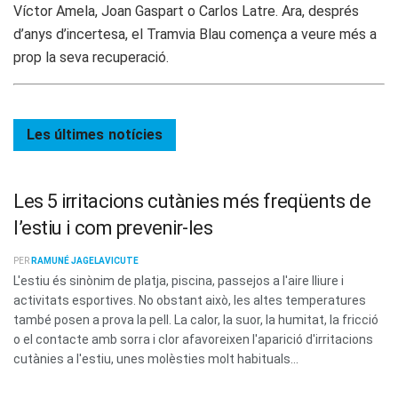
Víctor Amela, Joan Gaspart o Carlos Latre. Ara, després
d’anys d’incertesa, el Tramvia Blau comença a veure més a
prop la seva recuperació.
Les últimes
notícies
Les 5 irritacions cutànies més freqüents de
l’estiu i com prevenir-les
PER
RAMUNÉ JAGELAVICUTE
L'estiu és sinònim de platja, piscina, passejos a l'aire lliure i
activitats esportives. No obstant això, les altes temperatures
també posen a prova la pell. La calor, la suor, la humitat, la fricció
o el contacte amb sorra i clor afavoreixen l'aparició d'irritacions
cutànies a l'estiu, unes molèsties molt habituals...