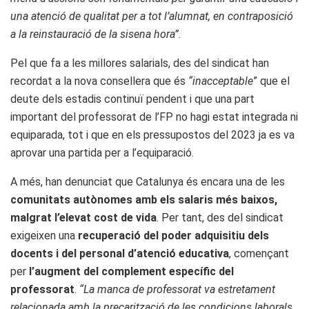
una atenció de qualitat per a tot l’alumnat, en contraposició
a la reinstauració de la sisena hora”
.
Pel que fa a les millores salarials, des del sindicat han
recordat a la nova consellera que és
“inacceptable
” que el
deute dels estadis continuï pendent i que una part
important del professorat de l’FP no hagi estat integrada ni
equiparada, tot i que en els pressupostos del 2023 ja es va
aprovar una partida per a l’equiparació.
A més, han denunciat que Catalunya és encara una de les
comunitats autònomes amb els salaris més baixos,
malgrat l’elevat cost de vida
. Per tant, des del sindicat
exigeixen una
recuperació del poder adquisitiu dels
docents i del personal d’atenció educativa
, començant
per
l’augment del complement específic
del
professorat
.
“La manca de professorat va estretament
relacionada amb la precarització de les condicions laborals,