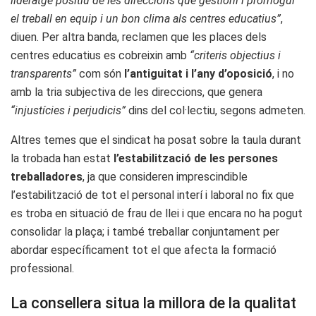
lideratge positiu de les direccions que gestioni i promogui
el treball en equip i un bon clima als centres educatius”
,
diuen. Per altra banda, reclamen que les places dels
centres educatius es cobreixin amb
“criteris objectius i
transparents”
com són
l’antiguitat i l’any d’oposició
, i no
amb la tria subjectiva de les direccions, que genera
“injustícies i perjudicis”
dins del col·lectiu, segons admeten.
Altres temes que el sindicat ha posat sobre la taula durant
la trobada han estat
l’estabilització de les persones
treballadores
, ja que consideren imprescindible
l’estabilització de tot el personal interí i laboral no fix que
es troba en situació de frau de llei i que encara no ha pogut
consolidar la plaça; i també treballar conjuntament per
abordar específicament tot el que afecta la formació
professional.
La consellera situa la millora de la qualitat