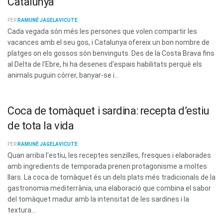
Catalunya
PER
RAMUNÉ JAGELAVICUTE
Cada vegada són més les persones que volen compartir les
vacances amb el seu gos, i Catalunya ofereix un bon nombre de
platges on els gossos són benvinguts. Des de la Costa Brava fins
al Delta de l'Ebre, hi ha desenes d'espais habilitats perquè els
animals puguin córrer, banyar-se i...
Coca de tomàquet i sardina: recepta d’estiu
de tota la vida
PER
RAMUNÉ JAGELAVICUTE
Quan arriba l'estiu, les receptes senzilles, fresques i elaborades
amb ingredients de temporada prenen protagonisme a moltes
llars. La coca de tomàquet és un dels plats més tradicionals de la
gastronomia mediterrània, una elaboració que combina el sabor
del tomàquet madur amb la intensitat de les sardines i la
textura...