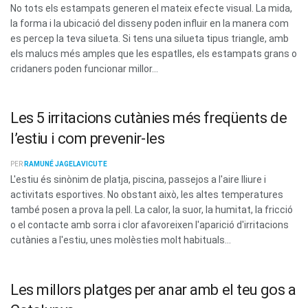
No tots els estampats generen el mateix efecte visual. La mida,
la forma i la ubicació del disseny poden influir en la manera com
es percep la teva silueta. Si tens una silueta tipus triangle, amb
els malucs més amples que les espatlles, els estampats grans o
cridaners poden funcionar millor...
Les 5 irritacions cutànies més freqüents de
l’estiu i com prevenir-les
PER
RAMUNÉ JAGELAVICUTE
L'estiu és sinònim de platja, piscina, passejos a l'aire lliure i
activitats esportives. No obstant això, les altes temperatures
també posen a prova la pell. La calor, la suor, la humitat, la fricció
o el contacte amb sorra i clor afavoreixen l'aparició d'irritacions
cutànies a l'estiu, unes molèsties molt habituals...
Les millors platges per anar amb el teu gos a