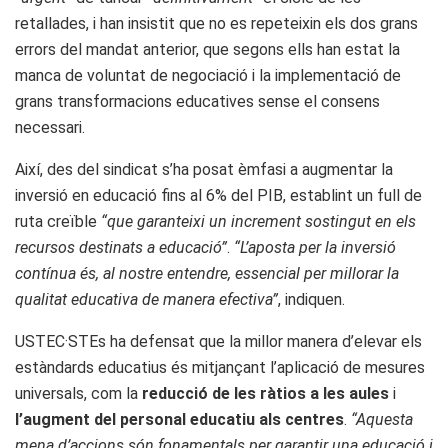
retallades, i han insistit que no es repeteixin els dos grans
errors del mandat anterior, que segons ells han estat la
manca de voluntat de negociació i la implementació de
grans transformacions educatives sense el consens
necessari.
Així, des del sindicat s’ha posat èmfasi a augmentar la
inversió en educació fins al 6% del PIB, establint un full de
ruta creïble
“que garanteixi un increment sostingut en els
recursos destinats a educació”
.
“L’aposta per la inversió
contínua és, al nostre entendre, essencial per millorar la
qualitat educativa de manera efectiva”
, indiquen.
USTEC·STEs ha defensat que la millor manera d’elevar els
estàndards educatius és mitjançant l’aplicació de mesures
universals, com la
reducció de les ràtios a les aules
i
l’augment del personal educatiu als centres
.
“Aquesta
mena d’accions són fonamentals per garantir una educació i