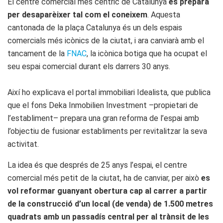
El centre comercial més cèntric de Catalunya
es prepara
per desaparèixer tal com el coneixem
. Aquesta
cantonada de la plaça Catalunya és un dels espais
comercials més icònics de la ciutat, i ara canviarà amb el
tancament de la
FNAC
, la icònica botiga que ha ocupat el
seu espai comercial durant els darrers 30 anys.
Així ho explicava el portal immobiliari Idealista, que publica
que el fons Deka Inmobilien Investment –propietari de
l’establiment– prepara una gran reforma de l’espai amb
l’objectiu de fusionar establiments per revitalitzar la seva
activitat.
La idea és que després de 25 anys l’espai, el centre
comercial més petit de la ciutat, ha de canviar, per això
es
vol reformar guanyant obertura cap al carrer a partir
de la construcció d’un local (de venda) de 1.500 metres
quadrats amb un passadís central per al trànsit de les