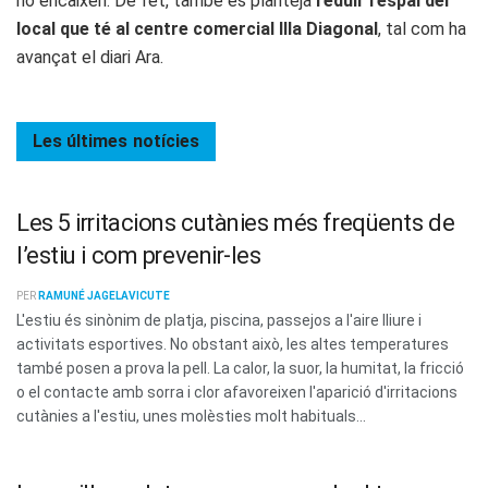
no encaixen. De fet, també es planteja
reduir l’espai del
local que té al centre comercial Illa Diagonal
, tal com ha
avançat el diari Ara.
Les últimes
notícies
Les 5 irritacions cutànies més freqüents de
l’estiu i com prevenir-les
PER
RAMUNÉ JAGELAVICUTE
L'estiu és sinònim de platja, piscina, passejos a l'aire lliure i
activitats esportives. No obstant això, les altes temperatures
també posen a prova la pell. La calor, la suor, la humitat, la fricció
o el contacte amb sorra i clor afavoreixen l'aparició d'irritacions
cutànies a l'estiu, unes molèsties molt habituals...