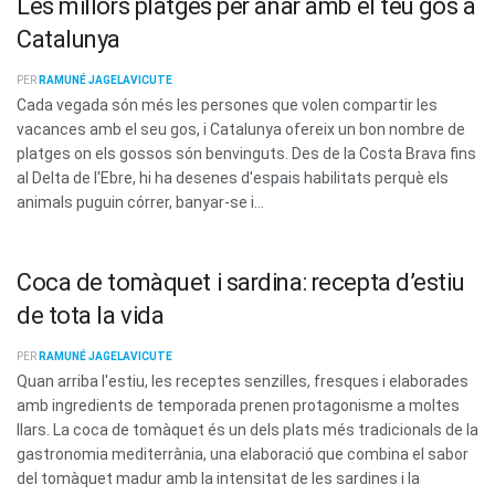
Les millors platges per anar amb el teu gos a
Catalunya
PER
RAMUNÉ JAGELAVICUTE
Cada vegada són més les persones que volen compartir les
vacances amb el seu gos, i Catalunya ofereix un bon nombre de
platges on els gossos són benvinguts. Des de la Costa Brava fins
al Delta de l'Ebre, hi ha desenes d'espais habilitats perquè els
animals puguin córrer, banyar-se i...
Coca de tomàquet i sardina: recepta d’estiu
de tota la vida
PER
RAMUNÉ JAGELAVICUTE
Quan arriba l'estiu, les receptes senzilles, fresques i elaborades
amb ingredients de temporada prenen protagonisme a moltes
llars. La coca de tomàquet és un dels plats més tradicionals de la
gastronomia mediterrània, una elaboració que combina el sabor
del tomàquet madur amb la intensitat de les sardines i la