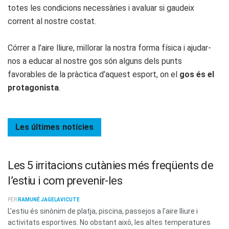
totes les condicions necessàries i avaluar si gaudeix
corrent al nostre costat.
Córrer a l’aire lliure, millorar la nostra forma física i ajudar-
nos a educar al nostre gos són alguns dels punts
favorables de la pràctica d’aquest esport, on el
gos és el
protagonista
.
Les últimes
notícies
Les 5 irritacions cutànies més freqüents de
l’estiu i com prevenir-les
PER
RAMUNÉ JAGELAVICUTE
L'estiu és sinònim de platja, piscina, passejos a l'aire lliure i
activitats esportives. No obstant això, les altes temperatures