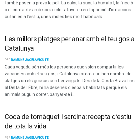
també posen a prova la pell. La calor, la suor, la humitat, la fricció
o el contacte amb sorra i clor afavoreixen l'aparició d'irritacions
cutànies a l'estiu, unes molèsties molt habituals...
Les millors platges per anar amb el teu gos a
Catalunya
PER
RAMUNÉ JAGELAVICUTE
Cada vegada són més les persones que volen compartir les
vacances amb el seu gos, i Catalunya ofereix un bon nombre de
platges on els gossos són benvinguts. Des de la Costa Brava fins
al Delta de l'Ebre, hi ha desenes d'espais habilitats perquè els
animals puguin córrer, banyar-se i...
Coca de tomàquet i sardina: recepta d’estiu
de tota la vida
PER
RAMUNÉ JAGELAVICUTE