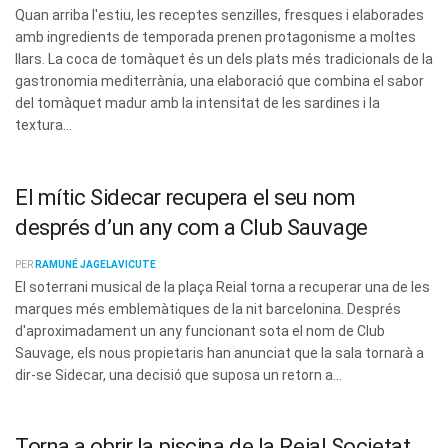
Quan arriba l'estiu, les receptes senzilles, fresques i elaborades
amb ingredients de temporada prenen protagonisme a moltes
llars. La coca de tomàquet és un dels plats més tradicionals de la
gastronomia mediterrània, una elaboració que combina el sabor
del tomàquet madur amb la intensitat de les sardines i la
textura...
El mític Sidecar recupera el seu nom
després d’un any com a Club Sauvage
PER
RAMUNÉ JAGELAVICUTE
El soterrani musical de la plaça Reial torna a recuperar una de les
marques més emblemàtiques de la nit barcelonina. Després
d'aproximadament un any funcionant sota el nom de Club
Sauvage, els nous propietaris han anunciat que la sala tornarà a
dir-se Sidecar, una decisió que suposa un retorn a...
Torna a obrir la piscina de la Reial Societat