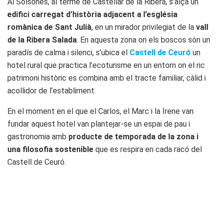
Al Solsonès, al terme de Castellar de la Ribera, s’alça un
edifici carregat d’història adjacent a l’església
romànica de Sant Julià
, en un mirador privilegiat de la
vall
de la Ribera Salada
. En aquesta zona on els boscos són un
paradís de calma i silenci, s’ubica el
Castell de Ceuró
un
hotel rural que practica l’ecoturisme en un entorn on el ric
patrimoni històric es combina amb el tracte familiar, càlid i
acollidor de l’establiment.
En el moment en el que el Carlos, el Marc i la Irene van
fundar aquest hotel van plantejar-se un espai de pau i
gastronomia amb
producte de temporada de la zona i
una filosofia sostenible
que es respira en cada racó del
Castell de Ceuró.