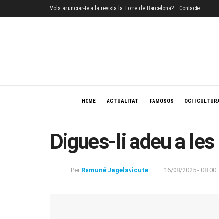
Vols anunciar-te a la revista la Torre de Barcelona?
Contacte
HOME
ACTUALITAT
FAMOSOS
OCI I CULTUR
Digues-li adeu a les
Per
Ramuné Jagelavicute
16/08/2025 - 08:00