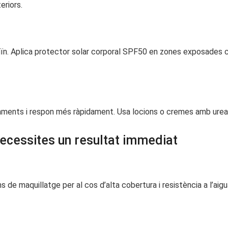
eriors.
ïn. Aplica protector solar corporal SPF50 en zones exposades co
ractaments i respon més ràpidament. Usa locions o cremes amb urea
necessites un resultat immediat
de maquillatge per al cos d’alta cobertura i resistència a l’aigua