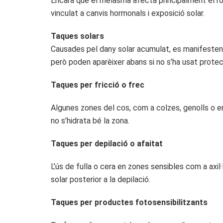
Encara que el melasma afecta principalment el r
vinculat a canvis hormonals i exposició solar.
Taques solars
Causades pel dany solar acumulat, es manifesten 
però poden aparèixer abans si no s’ha usat protecc
Taques per fricció o frec
Algunes zones del cos, com a colzes, genolls o en
no s’hidrata bé la zona.
Taques per depilació o afaitat
L’ús de fulla o cera en zones sensibles com a ax
solar posterior a la depilació.
Taques per productes fotosensibilitzants