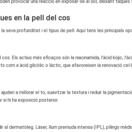
den provocar una reacció en exposar-se al sol, deixant taques 
ues en la pell del cos
a seva profunditat i el tipus de pell. Aquí tens les principals op
. Els actius més eficaços són la niacinamida, l’àcid kòjic, l’àcid 
com a àcid glicòlic o làctic, que afavoreixen la renovació cel·lu
ajuden a millorar el to, suavitzar la textura i reduir la pigmenta
i hi ha exposició posterior.
dir al dermatòleg. Làser, llum premuda intensa (IPL), pílings mè