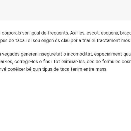
s corporals són igual de freqüents. Axil·les, escot, esquena, br
ipus de taca i el seu origen és clau per a triar el tractament més
vegades generen inseguretat o incomoditat, especialment quan 
ar-les, corregir-les o fins i tot eliminar-les, des de fórmules 
nvé conèixer bé quin tipus de taca tenim entre mans.