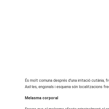
És molt comuna després d’una irritació cutània, f
Axil·les, engonals i esquena són localitzacions fr
Melasma corporal