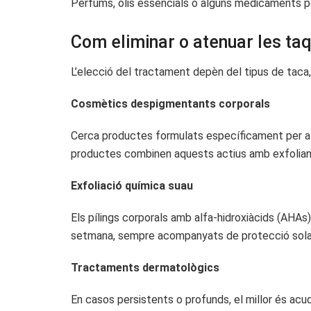
Perfums, olis essencials o alguns medicaments po
Com eliminar o atenuar les taq
L’elecció del tractament depèn del tipus de taca, l
Cosmètics despigmentants corporals
Cerca productes formulats específicament per al cos
productes combinen aquests actius amb exfoliants 
Exfoliació química suau
Els pílings corporals amb alfa-hidroxiàcids (AHAs) 
setmana, sempre acompanyats de protecció solar s
Tractaments dermatològics
En casos persistents o profunds, el millor és acu