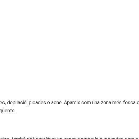
rec, depilació, picades o acne. Apareix com una zona més fosca q
eqüents.