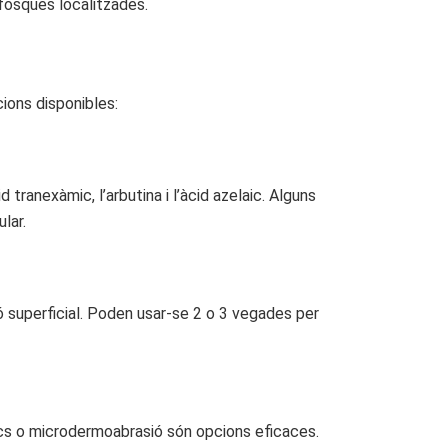
fosques localitzades.
cions disponibles:
tranexàmic, l’arbutina i l’àcid azelaic. Alguns
lar.
ció superficial. Poden usar-se 2 o 3 vegades per
dics o microdermoabrasió són opcions eficaces.