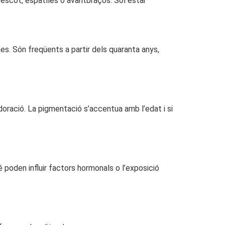
escot, espatlles o avantbraços. Sol estar
s. Són freqüents a partir dels quaranta anys,
doració. La pigmentació s’accentua amb l’edat i si
poden influir factors hormonals o l’exposició