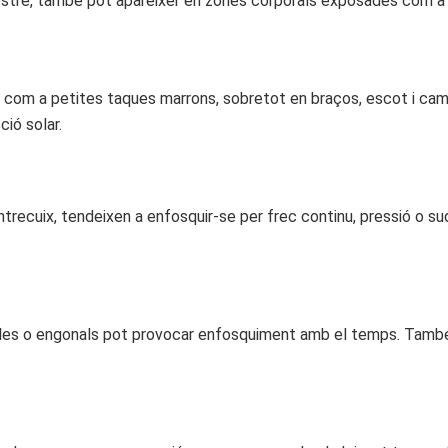
ostre, també pot aparèixer en zones corporals exposades com a 
com a petites taques marrons, sobretot en braços, escot i came
ió solar.
trecuix, tendeixen a enfosquir-se per frec continu, pressió o su
il·les o engonals pot provocar enfosquiment amb el temps. També 