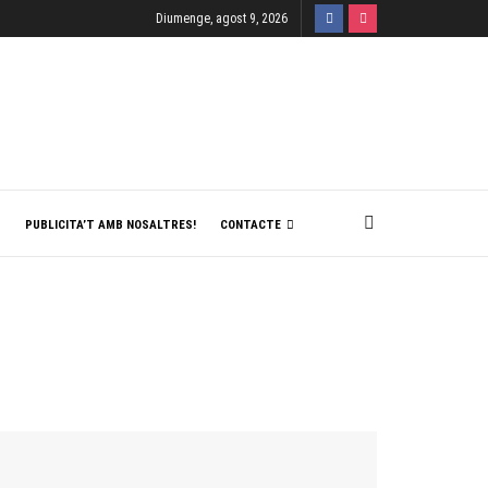
Diumenge, agost 9, 2026
T
PUBLICITA’T AMB NOSALTRES!
CONTACTE