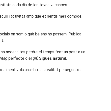
tivitats cada dia de les teves vacances.
. Escull l’activitat amb què et sentis més còmode.
ocials on som o què bé ens ho passem. Publica
nt.
s no necessites perdre el temps fent un post o un
htag
perfecte o el
gif
.
Sigues natural
.
si realment vols anar-hi o en realitat persegueixes