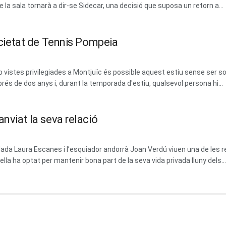
la sala tornarà a dir-se Sidecar, una decisió que suposa un retorn a...
Societat de Tennis Pompeia
vistes privilegiades a Montjuïc és possible aquest estiu sense ser soci
prés de dos anys i, durant la temporada d'estiu, qualsevol persona hi...
anviat la seva relació
dada Laura Escanes i l’esquiador andorrà Joan Verdú viuen una de les 
la ha optat per mantenir bona part de la seva vida privada lluny dels...