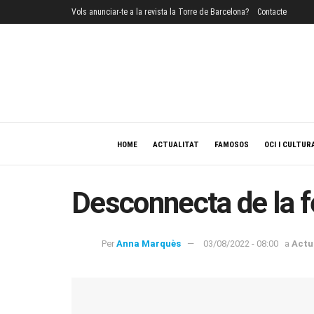
Vols anunciar-te a la revista la Torre de Barcelona?
Contacte
HOME
ACTUALITAT
FAMOSOS
OCI I CULTUR
Desconnecta de la 
Per
Anna Marquès
03/08/2022 - 08:00
a
Actu