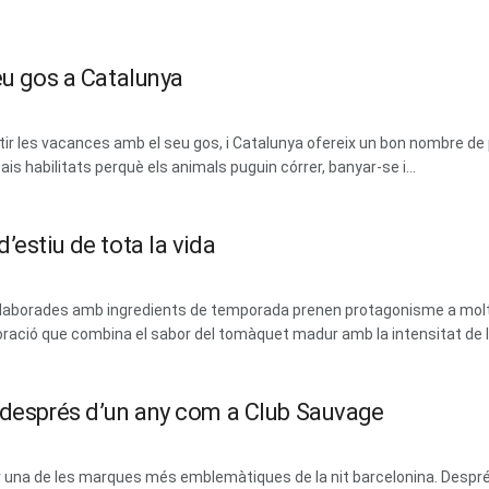
eu gos a Catalunya
 les vacances amb el seu gos, i Catalunya ofereix un bon nombre de 
ais habilitats perquè els animals puguin córrer, banyar-se i...
’estiu de tota la vida
 i elaborades amb ingredients de temporada prenen protagonisme a mol
ració que combina el sabor del tomàquet madur amb la intensitat de les
m després d’un any com a Club Sauvage
erar una de les marques més emblemàtiques de la nit barcelonina. Des