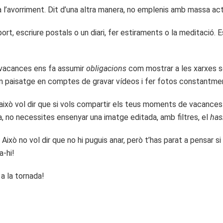
 a l’avorriment. Dit d’una altra manera, no emplenis amb massa ac
sport, escriure postals o un diari, fer estiraments o la meditació
 vacances ens fa assumir
obligacions
com mostrar a les xarxes s
’un paisatge en comptes de gravar vídeos i fer fotos constantme
 això vol dir que si vols compartir els teus moments de vacance
, no necessites ensenyar una imatge editada, amb filtres, el
has
. Això no vol dir que no hi puguis anar, però t’has parat a pensar 
a-hi!
a la tornada!