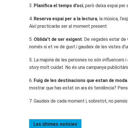
3.
Planifica el temps d’oci
, però deixa espai per
4.
Reserva espai per a la lectura
, la música, l’e
Així practicaràs ser al moment present.
5.
Oblida’t de ser exigent
. De vegades estar de
només si et ve de gust i gaudeix de les vistes d
5. La majoria de les persones no són
influencers
i
story
molt cuidat. No és una campanya publicitària
6.
Fuig de les destinacions que estan de moda
mostrar que has estat on ara és tendència? Pens
7. Gaudeix de cada moment i, sobretot, no pensis 
Les últimes
notícies