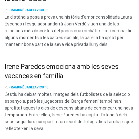
PER
RAMUNÉ JAGELAVICUTE
La distància posa a prova una història d’amor consolidada Laura
Escanes i l’esquiador andorrà Joan Verdú viuen una de les
relacions més discretes del panorama mediàtic. Tot i compartir
alguns moments a les xarxes socials, la parella ha optat per
mantenir bona part de la seva vida privada lluny dels...
Irene Paredes emociona amb les seves
vacances en família
PER
RAMUNÉ JAGELAVICUTE
L'estiu ha deixat moltes imatges dels futbolistes de la selecció
espanyola, però les jugadores del Barça femení també han
aprofitat aquests dies de descans abans de començar una nova
temporada. Entre elles, Irene Paredes ha captat l'atenció dels
seus seguidors compartint un recull de fotografies familiars que
reflecteixen la seva...