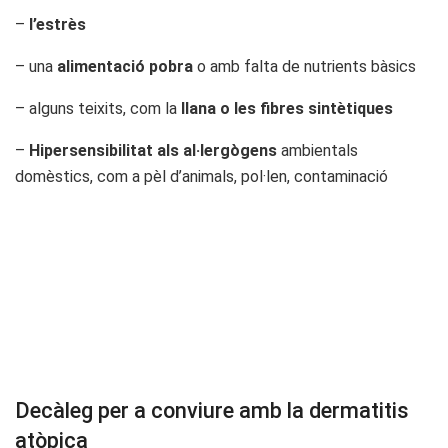
–
l’estrès
– una
alimentació pobra
o amb falta de nutrients bàsics
– alguns teixits, com la
llana o les fibres sintètiques
–
Hipersensibilitat als al·lergògens
ambientals
domèstics, com a pèl d’animals, pol·len, contaminació
Decàleg per a conviure amb la dermatitis
atòpica