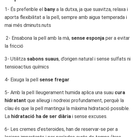
1- És preferible el
bany
a la dutxa, ja que suavitza, relaxa i
aporta flexibilitat a la pell, sempre amb aigua temperada i
mai més dminuts.nuts
2- Ensabona la pell amb la mà,
sense esponja
per a evitar
la fricció
3- Utilitza
sabons suaus
, d’origen natural i sense sulfats ni
tensioactius químics
4- Eixuga la pell
sense fregar
5- Amb la pell lleugerament humida aplica una suau
cura
hidratant
que alleugi i nodreixi profundament, perquè la
clau és que la pell mantingui la màxima hidratació possible.
La
hidratació ha de ser diària
i sense excuses.
6- Les cremes d’esteroides, han de reservar-se per a