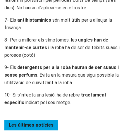
lesions importants i per períodes curts de temps (tres
dies). No hauran d’aplicar-se en el rostre.
7- Els
antihistamínics
són molt útils per a alleujar la
frisança
8- Per a millorar els símptomes, les
ungles han de
mantenir-se curtes
i la roba ha de ser de teixits suaus i
porosos (cotó)
9- Els
detergents per a la roba hauran de ser suaus i
sense perfums
. Evita en la mesura que sigui possible la
utilització de suavitzant a la roba
10- Si s’infecta una lesió, ha de rebre
tractament
específic
indicat pel seu metge.
Les últimes
notícies