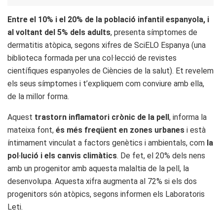
Entre el 10% i el 20% de la població infantil espanyola, i
al voltant del 5% dels adults
, presenta símptomes de
dermatitis atòpica, segons xifres de SciELO Espanya (una
biblioteca formada per una col·lecció de revistes
científiques espanyoles de Ciències de la salut). Et revelem
els seus símptomes i t’expliquem com conviure amb ella,
de la millor forma.
Aquest
trastorn inflamatori crònic de la pell
, informa la
mateixa font,
és més freqüent en zones urbanes
i està
íntimament vinculat a factors genètics i ambientals, com
la
pol·lució i els canvis climàtics
​. De fet, el 20% dels nens
amb un progenitor amb aquesta malaltia de la pell, la
desenvolupa. Aquesta xifra augmenta al 72% si els dos
progenitors són atòpics, segons informen els Laboratoris
Leti.