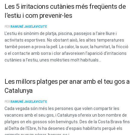
Les 5 irritacions cutànies més freqüents de
l’estiu i com prevenir-les
PER
RAMUNÉ JAGELAVICUTE
L'estiu és sinònim de platja, piscina, passejos a l'aire lliure i
activitats esportives. No obstant això, les altes temperatures
també posen a prova la pell. La calor, la suor, la humitat, la fricció
o el contacte amb sorra i clor afavoreixen l'aparició d'irritacions
cutànies a l'estiu, unes molèsties molt habituals...
Les millors platges per anar amb el teu gos a
Catalunya
PER
RAMUNÉ JAGELAVICUTE
Cada vegada són més les persones que volen compartir les
vacances amb el seu gos, i Catalunya ofereix un bon nombre de
platges on els gossos són benvinguts. Des de la Costa Brava fins
al Delta de l'Ebre, hi ha desenes d'espais habilitats perquè els
animals puguin córrer, banyar-se i...