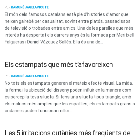
PER
RAMUNÉ JAGELAVICUTE
El món dels famosos catalans està ple d’històries d’amor que
neixen gairebé per casualitat, sovint entre platós, passadissos
de televisió o trobades entre amics. Una de les parelles que més
interès ha despertat els darrers anys és la formada per Meritxell
Falgueras i Daniel Vázquez Sallés. Ella és una de...
Els estampats que més t’afavoreixen
PER
RAMUNÉ JAGELAVICUTE
No tots els estampats generen el mateix efecte visual. La mida,
la forma i la ubicació del disseny poden influir en la manera com
es percep la teva silueta. Si tens una silueta tipus triangle, amb
els malucs més amples que les espatlles, els estampats grans o
cridaners poden funcionar millor...
Les 5 irritacions cutànies més freqüents de