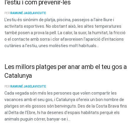
l’estiu i com prevenir-les
PER
RAMUNÉ JAGELAVICUTE
L'estiu és sinònim de platja, piscina, passejos a l'aire lliure i
activitats esportives. No obstant això, les altes temperatures
també posen a prova la pell. La calor, la suor, la humitat, la fricció
o el contacte amb sorra i clor afavoreixen l'aparició d'irritacions
cutànies a l'estiu, unes molèsties molt habituals...
Les millors platges per anar amb el teu gos a
Catalunya
PER
RAMUNÉ JAGELAVICUTE
Cada vegada són més les persones que volen compartir les
vacances amb el seu gos, i Catalunya ofereix un bon nombre de
platges on els gossos són benvinguts. Des de la Costa Brava fins
al Delta de l'Ebre, hi ha desenes d'espais habilitats perquè els
animals puguin córrer, banyar-se i...