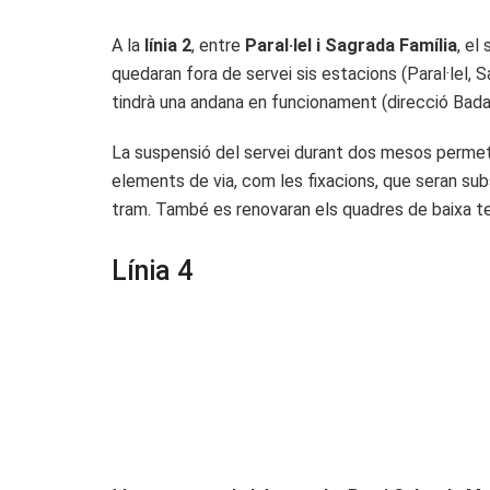
A la
línia 2
, entre
Paral·lel i Sagrada Família
, el
quedaran fora de servei sis estacions (Paral·lel, 
tindrà una andana en funcionament (direcció Badal
La suspensió del servei durant dos mesos permet 
elements de via, com les fixacions, que seran su
tram. També es renovaran els quadres de baixa ten
Línia 4