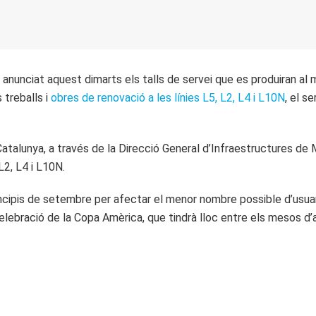
unciat aquest dimarts els talls de servei que es produiran al me
treballs i
obres de renovació a les línies L5, L2, L4 i L10N
, el s
Catalunya, a través de la Direcció General d’Infraestructures de 
L2, L4 i L10N.
principis de setembre per afectar el menor nombre possible d’usuar
celebració de la Copa Amèrica, que tindrà lloc entre els mesos d