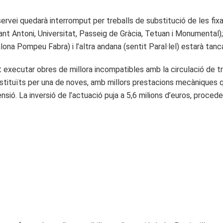
 servei quedarà interromput per treballs de substitució de les fixa
Sant Antoni, Universitat, Passeig de Gràcia, Tetuan i Monumental);
ona Pompeu Fabra) i l’altra andana (sentit Paral·lel) estarà tanc
executar obres de millora incompatibles amb la circulació de tre
bstituïts per una de noves, amb millors prestacions mecàniques q
sió. La inversió de l’actuació puja a 5,6 milions d’euros, proced