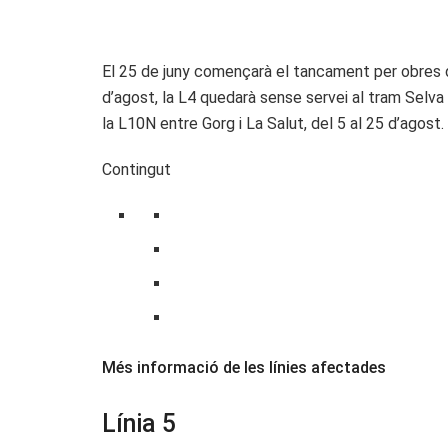
El 25 de juny començarà el tancament per obres de m
d’agost, la L4 quedarà sense servei al tram Selva d
la L10N entre Gorg i La Salut, del 5 al 25 d’agost.
Contingut
Més informació de les línies afectades
Línia 5