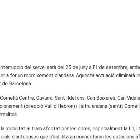
a interrupció del servei serà del 25 de juny a l’1 de setembre, a
, i per a fer un recreixement d’andana. Aquesta actuació eliminarà le
t de Barcelona.
ornellà Centre, Gavarra, Sant Ildefons, Can Boixeres, Can Vidalet
cionament (direcció Vall d’Hebron) i l’altra andana (sentit Cornell
rmalitat.
 la mobilitat al tram afectat per les obres, especialment la L1, i
ecials d’autobusos que s’habilitaran connectaran les estacions a