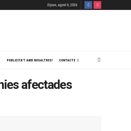
Dijous, agost 6, 2026
T
PUBLICITA’T AMB NOSALTRES!
CONTACTE
nies afectades