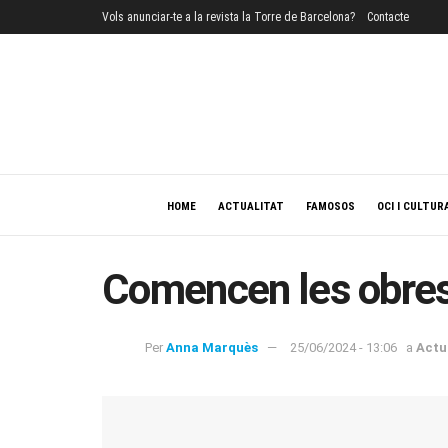
Vols anunciar-te a la revista la Torre de Barcelona?
Contacte
HOME
ACTUALITAT
FAMOSOS
OCI I CULTUR
Comencen les obres 
Per
Anna Marquès
25/06/2024 - 13:06
a
Actu