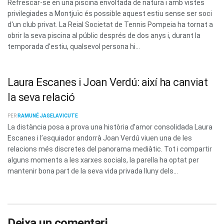
Refrescar-se en una piscina envoltada de natura i amb vistes
privilegiades a Montjuïc és possible aquest estiu sense ser soci
d'un club privat. La Reial Societat de Tennis Pompeia ha tornat a
obrir la seva piscina al públic després de dos anys i, durant la
temporada d'estiu, qualsevol persona hi...
Laura Escanes i Joan Verdú: així ha canviat
la seva relació
PER
RAMUNÉ JAGELAVICUTE
La distància posa a prova una història d’amor consolidada Laura
Escanes i l’esquiador andorrà Joan Verdú viuen una de les
relacions més discretes del panorama mediàtic. Tot i compartir
alguns moments a les xarxes socials, la parella ha optat per
mantenir bona part de la seva vida privada lluny dels...
Deixa un comentari