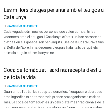
Les millors platges per anar amb el teu gos a
Catalunya
PER
RAMUNÉ JAGELAVICUTE
Cada vegada són més les persones que volen compartir les
vacances amb el seu gos, i Catalunya ofereix un bon nombre de
platges on els gossos són benvinguts. Des de la Costa Brava fins
al Delta de l'Ebre, hi ha desenes d'espais habilitats perquè els
animals puguin córrer, banyar-se i...
Coca de tomàquet i sardina: recepta d’estiu
de tota la vida
PER
RAMUNÉ JAGELAVICUTE
Quan arriba l'estiu, les receptes senzilles, fresques i elaborades
amb ingredients de temporada prenen protagonisme a moltes
llars. La coca de tomàquet és un dels plats més tradicionals de la
gastronomia mediterrània, una elaboració que combina el sabor