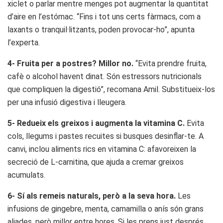
xiclet o parlar mentre menges pot augmentar la quantitat
d’aire en l’estómac. “Fins i tot uns certs fàrmacs, com a
laxants o tranquil·litzants, poden provocar-ho”, apunta
l’experta.
4- Fruita per a postres? Millor no.
“Evita prendre fruita,
cafè o alcohol havent dinat. Són estressors nutricionals
que compliquen la digestió”, recomana Amil. Substitueix-los
per una infusió digestiva i lleugera.
5- Redueix els greixos i augmenta la vitamina C.
Evita
cols, llegums i pastes recuites si busques desinflar-te. A
canvi, inclou aliments rics en vitamina C: afavoreixen la
secreció de L-carnitina, que ajuda a cremar greixos
acumulats.
6- Sí als remeis naturals, però a la seva hora.
Les
infusions de gingebre, menta, camamilla o anís són grans
aliades, però millor entre hores. Si les prens just després