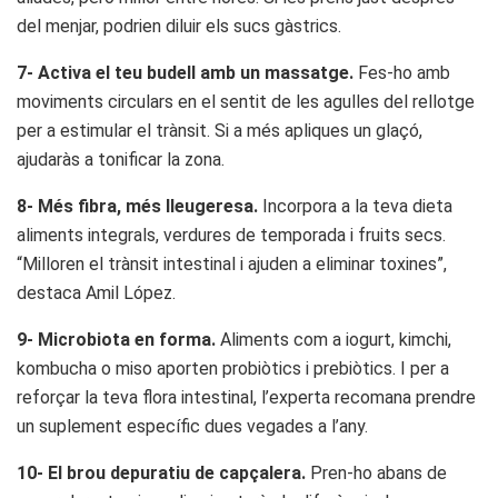
del menjar, podrien diluir els sucs gàstrics.
7- Activa el teu budell amb un massatge.
Fes-ho amb
moviments circulars en el sentit de les agulles del rellotge
per a estimular el trànsit. Si a més apliques un glaçó,
ajudaràs a tonificar la zona.
8- Més fibra, més lleugeresa.
Incorpora a la teva dieta
aliments integrals, verdures de temporada i fruits secs.
“Milloren el trànsit intestinal i ajuden a eliminar toxines”,
destaca Amil López.
9- Microbiota en forma.
Aliments com a iogurt, kimchi,
kombucha o miso aporten probiòtics i prebiòtics. I per a
reforçar la teva flora intestinal, l’experta recomana prendre
un suplement específic dues vegades a l’any.
10- El brou depuratiu de capçalera.
Pren-ho abans de