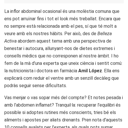
La inflor abdominal ocasional és una molèstia comuna que
ens pot arruïnar fins i tot el look més treballat. Encara que
no sempre està relacionada amb el pes, sí que té molt a
veure amb els nostres hàbits. Per això, des de
Belleza
Activa
abordem aquest tema amb una perspectiva de
benestar i autocura, allunyant-nos de dietes extremes i
consells mèdics que no corresponen al nostre àmbit. I ho
fem de la mà d’una experta que uneix ciència i sentit comú:
la nutricionista i doctora en farmàcia
Amil López
. Ella ens
explicarà com reduir el ventre amb un senzill decàleg que
podràs seguir sense dificultats.
Vas menjar o vas sopar més del compte? Et notes pesada i
amb l’abdomen inflamat? Tranquil·la: recuperar l’equilibri és
possible si adoptes rutines més conscients, tries bé els
aliments i apostes per aliats drenants. Pren nota d’aquests
10 consells avalats per l’experta, als quals pots sumar