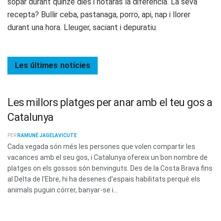
sopar durant quinze dies i notaràs la diferència. La seva
recepta? Bullir ceba, pastanaga, porro, api, nap i llorer
durant una hora. Lleuger, saciant i depuratiu.
Les últimes
notícies
Les millors platges per anar amb el teu gos a
Catalunya
PER
RAMUNÉ JAGELAVICUTE
Cada vegada són més les persones que volen compartir les
vacances amb el seu gos, i Catalunya ofereix un bon nombre de
platges on els gossos són benvinguts. Des de la Costa Brava fins
al Delta de l'Ebre, hi ha desenes d'espais habilitats perquè els
animals puguin córrer, banyar-se i...