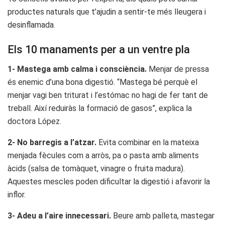
productes naturals que t’ajudin a sentir-te més lleugera i
desinflamada.
Els 10 manaments per a un ventre pla
1- Mastega amb calma i consciència.
Menjar de pressa
és enemic d’una bona digestió. “Mastega bé perquè el
menjar vagi ben triturat i l’estómac no hagi de fer tant de
treball. Així reduiràs la formació de gasos”, explica la
doctora López.
2- No barregis a l’atzar.
Evita combinar en la mateixa
menjada fècules com a arròs, pa o pasta amb aliments
àcids (salsa de tomàquet, vinagre o fruita madura).
Aquestes mescles poden dificultar la digestió i afavorir la
inflor.
3- Adeu a l’aire innecessari.
Beure amb palleta, mastegar