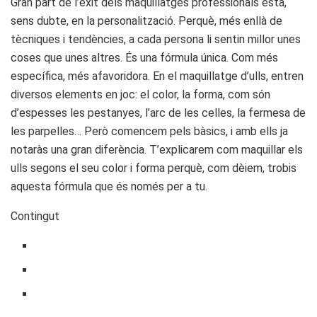
Gran part de l’èxit dels maquillatges professionals està,
sens dubte, en la personalització. Perquè, més enllà de
tècniques i tendències, a cada persona li sentin millor unes
coses que unes altres. És una fórmula única. Com més
específica, més afavoridora. En el maquillatge d’ulls, entren
diversos elements en joc: el color, la forma, com són
d’espesses les pestanyes, l’arc de les celles, la fermesa de
les parpelles… Però comencem pels bàsics, i amb ells ja
notaràs una gran diferència. T’explicarem com maquillar els
ulls segons el seu color i forma perquè, com dèiem, trobis
aquesta fórmula que és només per a tu.
Contingut