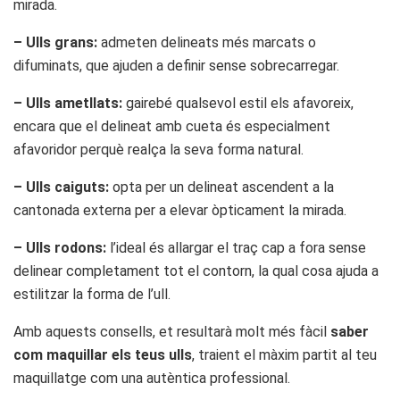
mirada.
– Ulls grans:
admeten delineats més marcats o
difuminats, que ajuden a definir sense sobrecarregar.
– Ulls ametllats:
gairebé qualsevol estil els afavoreix,
encara que el delineat amb cueta és especialment
afavoridor perquè realça la seva forma natural.
– Ulls caiguts:
opta per un delineat ascendent a la
cantonada externa per a elevar òpticament la mirada.
– Ulls rodons:
l’ideal és allargar el traç cap a fora sense
delinear completament tot el contorn, la qual cosa ajuda a
estilitzar la forma de l’ull.
Amb aquests consells, et resultarà molt més fàcil
saber
com maquillar els teus ulls
, traient el màxim partit al teu
maquillatge com una autèntica professional.