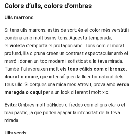
Colors d’ulls, colors d’ombres
Ulls marrons
Si tens ulls marrons, estàs de sort: és el color més versàtil i
combina amb moltíssims tons. Aquesta temporada,
el
violeta
s’emporta el protagonisme. Tons com el morat
profund, lila o pruna creen un contrast espectacular amb el
marró i donen un toc modern i sofisticat a la teva mirada.
També t’afavoreixen molt els
tons càlids com el bronze,
daurat o coure
, que intensifiquen la lluentor natural dels
teus ulls. Si cerques una mica més atrevit, prova amb
verda
maragda o caqui
per a un look diferent i molt xic.
Evita:
Ombres molt pàl·lides o fredes com el gris clar o el
blau pastís, ja que poden apagar la intensitat de la teva
mirada.
Ulls verds