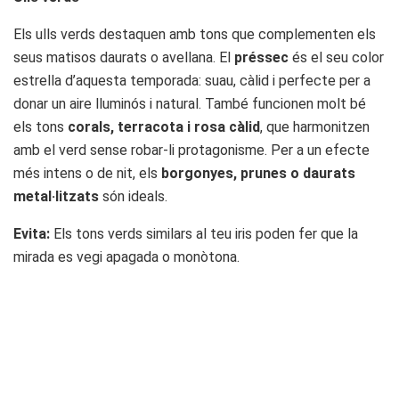
Els ulls verds destaquen amb tons que complementen els
seus matisos daurats o avellana. El
préssec
és el seu color
estrella d’aquesta temporada: suau, càlid i perfecte per a
donar un aire lluminós i natural. També funcionen molt bé
els tons
corals, terracota i rosa càlid
, que harmonitzen
amb el verd sense robar-li protagonisme. Per a un efecte
més intens o de nit, els
borgonyes, prunes o daurats
metal·litzats
són ideals.
Evita:
Els tons verds similars al teu iris poden fer que la
mirada es vegi apagada o monòtona.