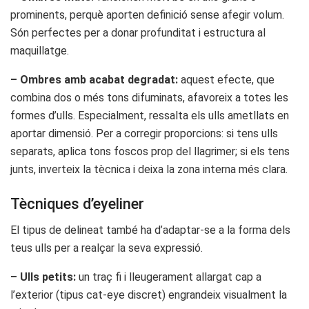
prominents, perquè aporten definició sense afegir volum.
Són perfectes per a donar profunditat i estructura al
maquillatge.
– Ombres amb acabat degradat:
aquest efecte, que
combina dos o més tons difuminats, afavoreix a totes les
formes d’ulls. Especialment, ressalta els ulls ametllats en
aportar dimensió. Per a corregir proporcions: si tens ulls
separats, aplica tons foscos prop del llagrimer; si els tens
junts, inverteix la tècnica i deixa la zona interna més clara.
Tècniques d’eyeliner
El tipus de delineat també ha d’adaptar-se a la forma dels
teus ulls per a realçar la seva expressió.
– Ulls petits:
un traç fi i lleugerament allargat cap a
l’exterior (tipus cat-eye discret) engrandeix visualment la