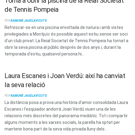
Torna a obrir la piscina de la Reial Societat
de Tennis Pompeia
PER
RAMUNÉ JAGELAVICUTE
Refrescar-se en una piscina envoltada de natura i amb vistes
privilegiades a Montjuïc és possible aquest estiu sense ser soci
d'un club privat. La Reial Societat de Tennis Pompeia ha tornat a
obrir la seva piscina al públic després de dos anys i, durant la
temporada d'estiu, qualsevol persona hi...
Laura Escanes i Joan Verdú: així ha canviat
la seva relació
PER
RAMUNÉ JAGELAVICUTE
La distància posa a prova una història d’amor consolidada Laura
Escanes i l’esquiador andorrà Joan Verdú viuen una de les
relacions més discretes del panorama mediàtic. Tot i compartir
alguns moments a les xarxes socials, la parella ha optat per
mantenir bona part de la seva vida privada lluny dels...