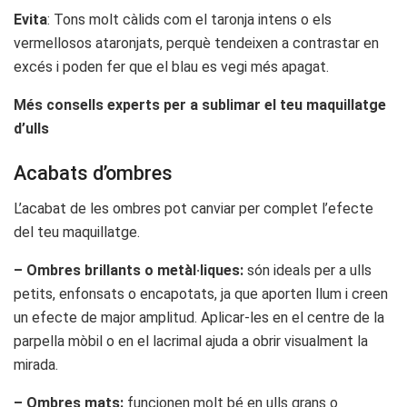
Evita
: Tons molt càlids com el taronja intens o els
vermellosos ataronjats, perquè tendeixen a contrastar en
excés i poden fer que el blau es vegi més apagat.
Més consells experts per a sublimar el teu maquillatge
d’ulls
Acabats d’ombres
L’acabat de les ombres pot canviar per complet l’efecte
del teu maquillatge.
– Ombres brillants o metàl·liques:
són ideals per a ulls
petits, enfonsats o encapotats, ja que aporten llum i creen
un efecte de major amplitud. Aplicar-les en el centre de la
parpella mòbil o en el lacrimal ajuda a obrir visualment la
mirada.
– Ombres mats:
funcionen molt bé en ulls grans o