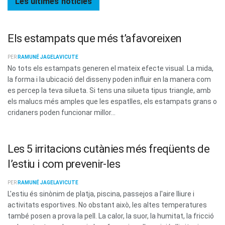
Les últimes
notícies
Els estampats que més t’afavoreixen
PER
RAMUNÉ JAGELAVICUTE
No tots els estampats generen el mateix efecte visual. La mida,
la forma i la ubicació del disseny poden influir en la manera com
es percep la teva silueta. Si tens una silueta tipus triangle, amb
els malucs més amples que les espatlles, els estampats grans o
cridaners poden funcionar millor...
Les 5 irritacions cutànies més freqüents de
l’estiu i com prevenir-les
PER
RAMUNÉ JAGELAVICUTE
L'estiu és sinònim de platja, piscina, passejos a l'aire lliure i
activitats esportives. No obstant això, les altes temperatures
també posen a prova la pell. La calor, la suor, la humitat, la fricció