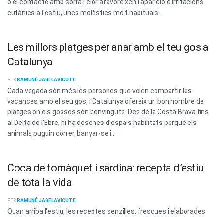
o el contacte amb sorra i clor afavoreixen l'aparició d'irritacions
cutànies a l'estiu, unes molèsties molt habituals...
Les millors platges per anar amb el teu gos a
Catalunya
PER
RAMUNÉ JAGELAVICUTE
Cada vegada són més les persones que volen compartir les
vacances amb el seu gos, i Catalunya ofereix un bon nombre de
platges on els gossos són benvinguts. Des de la Costa Brava fins
al Delta de l'Ebre, hi ha desenes d'espais habilitats perquè els
animals puguin córrer, banyar-se i...
Coca de tomàquet i sardina: recepta d’estiu
de tota la vida
PER
RAMUNÉ JAGELAVICUTE
Quan arriba l'estiu, les receptes senzilles, fresques i elaborades