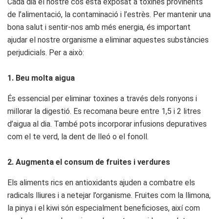
Cada dia el nostre cos està exposat a toxines provinents
de l’alimentació, la contaminació i l’estrès. Per mantenir una
bona salut i sentir-nos amb més energia, és important
ajudar el nostre organisme a eliminar aquestes substàncies
perjudicials. Per a això:
1. Beu molta aigua
És essencial per eliminar toxines a través dels ronyons i
millorar la digestió. Es recomana beure entre 1,5 i 2 litres
d’aigua al dia. També pots incorporar infusions depuratives
com el te verd, la dent de lleó o el fonoll.
2. Augmenta el consum de fruites i verdures
Els aliments rics en antioxidants ajuden a combatre els
radicals lliures i a netejar l’organisme. Fruites com la llimona,
la pinya i el kiwi són especialment beneficioses, així com