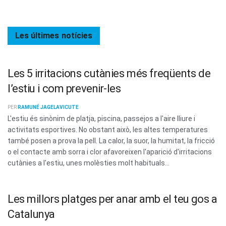
Les últimes
notícies
Les 5 irritacions cutànies més freqüents de
l’estiu i com prevenir-les
PER
RAMUNÉ JAGELAVICUTE
L'estiu és sinònim de platja, piscina, passejos a l'aire lliure i
activitats esportives. No obstant això, les altes temperatures
també posen a prova la pell. La calor, la suor, la humitat, la fricció
o el contacte amb sorra i clor afavoreixen l'aparició d'irritacions
cutànies a l'estiu, unes molèsties molt habituals...
Les millors platges per anar amb el teu gos a
Catalunya