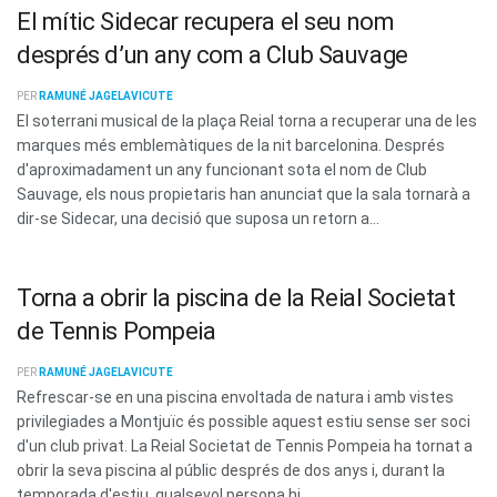
El mític Sidecar recupera el seu nom
després d’un any com a Club Sauvage
PER
RAMUNÉ JAGELAVICUTE
El soterrani musical de la plaça Reial torna a recuperar una de les
marques més emblemàtiques de la nit barcelonina. Després
d'aproximadament un any funcionant sota el nom de Club
Sauvage, els nous propietaris han anunciat que la sala tornarà a
dir-se Sidecar, una decisió que suposa un retorn a...
Torna a obrir la piscina de la Reial Societat
de Tennis Pompeia
PER
RAMUNÉ JAGELAVICUTE
Refrescar-se en una piscina envoltada de natura i amb vistes
privilegiades a Montjuïc és possible aquest estiu sense ser soci
d'un club privat. La Reial Societat de Tennis Pompeia ha tornat a
obrir la seva piscina al públic després de dos anys i, durant la
temporada d'estiu, qualsevol persona hi...