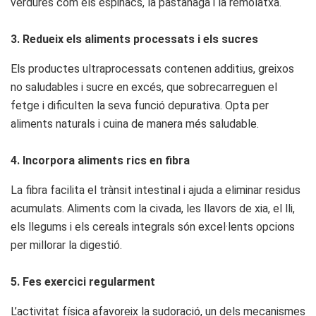
verdures com els espinacs, la pastanaga i la remolatxa.
3. Redueix els aliments processats i els sucres
Els productes ultraprocessats contenen additius, greixos
no saludables i sucre en excés, que sobrecarreguen el
fetge i dificulten la seva funció depurativa. Opta per
aliments naturals i cuina de manera més saludable.
4. Incorpora aliments rics en fibra
La fibra facilita el trànsit intestinal i ajuda a eliminar residus
acumulats. Aliments com la civada, les llavors de xia, el lli,
els llegums i els cereals integrals són excel·lents opcions
per millorar la digestió.
5. Fes exercici regularment
L’activitat física afavoreix la sudoració, un dels mecanismes