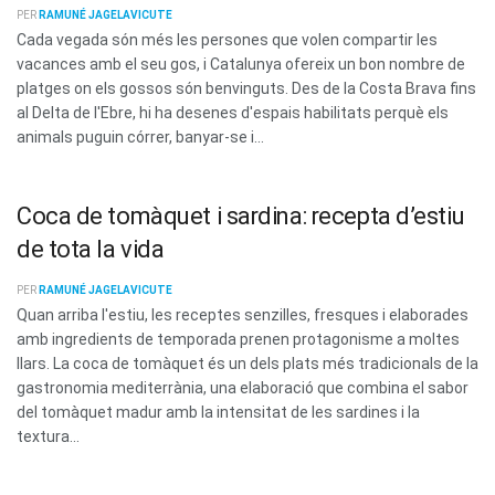
PER
RAMUNÉ JAGELAVICUTE
Cada vegada són més les persones que volen compartir les
vacances amb el seu gos, i Catalunya ofereix un bon nombre de
platges on els gossos són benvinguts. Des de la Costa Brava fins
al Delta de l'Ebre, hi ha desenes d'espais habilitats perquè els
animals puguin córrer, banyar-se i...
Coca de tomàquet i sardina: recepta d’estiu
de tota la vida
PER
RAMUNÉ JAGELAVICUTE
Quan arriba l'estiu, les receptes senzilles, fresques i elaborades
amb ingredients de temporada prenen protagonisme a moltes
llars. La coca de tomàquet és un dels plats més tradicionals de la
gastronomia mediterrània, una elaboració que combina el sabor
del tomàquet madur amb la intensitat de les sardines i la
textura...