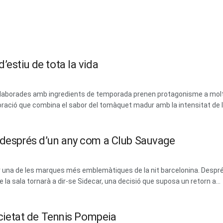
’estiu de tota la vida
 i elaborades amb ingredients de temporada prenen protagonisme a mol
ració que combina el sabor del tomàquet madur amb la intensitat de les
m després d’un any com a Club Sauvage
erar una de les marques més emblemàtiques de la nit barcelonina. Des
la sala tornarà a dir-se Sidecar, una decisió que suposa un retorn a...
Societat de Tennis Pompeia