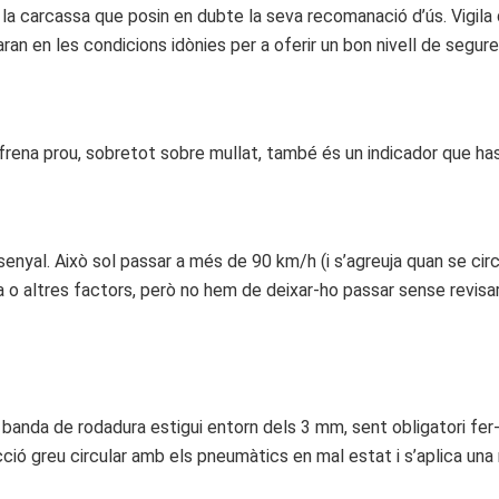
a carcassa que posin en dubte la seva recomanació d’ús. Vigila q
ran en les condicions idònies per a oferir un bon nivell de segure
 frena prou, sobretot sobre mullat, també és un indicador que ha
nyal. Això sol passar a més de 90 km/h (i s’agreuja quan se circu
a o altres factors, però no hem de deixar-ho passar sense revisar
anda de rodadura estigui entorn dels 3 mm, sent obligatori fer-h
ció greu circular amb els pneumàtics en mal estat i s’aplica un