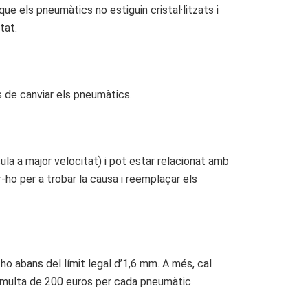
ue els pneumàtics no estiguin cristal·litzats i
tat.
s de canviar els pneumàtics.
la a major velocitat) i pot estar relacionat amb
-ho per a trobar la causa i reemplaçar els
o abans del límit legal d’1,6 mm. A més, cal
a multa de 200 euros per cada pneumàtic