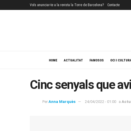
Vols anunciar-te a la revista la Torre de Barcelona?
Contacte
HOME
ACTUALITAT
FAMOSOS
OCI I CULTUR
Cinc senyals que avi
Per
Anna Marquès
24/04/2022 - 01:00
a
Actu