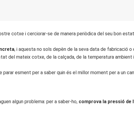
tre cotxe i cerciorar-se de manera periòdica del seu bon estat 
oncreta
, i aquesta no sols depèn de la seva data de fabricació o
at del mateix cotxe, de la calçada, de la temperatura ambient i f
e parar esment per a saber quin és el millor moment per a un ca
aguen algun problema: per a saber-ho,
comprova la pressió de 