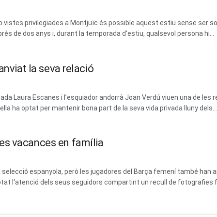
vistes privilegiades a Montjuïc és possible aquest estiu sense ser soci
prés de dos anys i, durant la temporada d'estiu, qualsevol persona hi...
anviat la seva relació
dada Laura Escanes i l’esquiador andorrà Joan Verdú viuen una de les 
la ha optat per mantenir bona part de la seva vida privada lluny dels...
es vacances en família
 la selecció espanyola, però les jugadores del Barça femení també ha
at l'atenció dels seus seguidors compartint un recull de fotografies fa