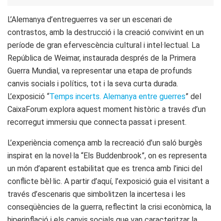
L’Alemanya d’entreguerres va ser un escenari de
contrastos, amb la destrucció i la creació convivint en un
període de gran efervescència cultural i intel·lectual. La
República de Weimar, instaurada després de la Primera
Guerra Mundial, va representar una etapa de profunds
canvis socials i polítics, tot i la seva curta durada.
L’exposició “
Temps incerts. Alemanya entre guerres
” del
CaixaForum explora aquest moment històric a través d’un
recorregut immersiu que connecta passat i present.
L’experiència comença amb la recreació d’un saló burgès
inspirat en la novel·la “Els Buddenbrook”, on es representa
un món d’aparent estabilitat que es trenca amb l’inici del
conflicte bèl·lic. A partir d’aquí, l’exposició guia el visitant a
través d’escenaris que simbolitzen la incertesa i les
conseqüències de la guerra, reflectint la crisi econòmica, la
hiperinflació i els canvis socials que van caracteritzar la