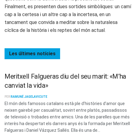
Finalment, es presenten dues sortides simbòliques: un camí
cap a la certesa i un altre cap a la incertesa, en un
tancament que convida a meditar sobre la naturalesa
cíclica de la història i els reptes del món actual.
Les últimes
notícies
Meritxell Falgueras diu del seu marit: «M’ha
canviat la vida»
PER
RAMUNÉ JAGELAVICUTE
El món dels famosos catalans està ple d’històries d’amor que
neixen gairebé per casualitat, sovint entre platós, passadissos
de televisió o trobades entre amics. Una de les parelles que més
interès ha despertat els darrers anys és la formada per Meritxell
Falgueras i Daniel Vázquez Sallés. Ella és una de...