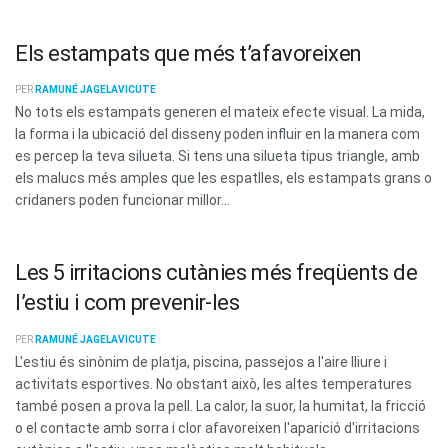
Els estampats que més t’afavoreixen
PER
RAMUNÉ JAGELAVICUTE
No tots els estampats generen el mateix efecte visual. La mida,
la forma i la ubicació del disseny poden influir en la manera com
es percep la teva silueta. Si tens una silueta tipus triangle, amb
els malucs més amples que les espatlles, els estampats grans o
cridaners poden funcionar millor...
Les 5 irritacions cutànies més freqüents de
l’estiu i com prevenir-les
PER
RAMUNÉ JAGELAVICUTE
L'estiu és sinònim de platja, piscina, passejos a l'aire lliure i
activitats esportives. No obstant això, les altes temperatures
també posen a prova la pell. La calor, la suor, la humitat, la fricció
o el contacte amb sorra i clor afavoreixen l'aparició d'irritacions