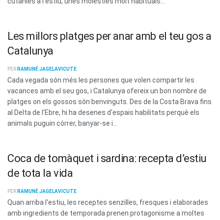
cutànies a l'estiu, unes molèsties molt habituals...
Les millors platges per anar amb el teu gos a
Catalunya
PER
RAMUNÉ JAGELAVICUTE
Cada vegada són més les persones que volen compartir les
vacances amb el seu gos, i Catalunya ofereix un bon nombre de
platges on els gossos són benvinguts. Des de la Costa Brava fins
al Delta de l'Ebre, hi ha desenes d'espais habilitats perquè els
animals puguin córrer, banyar-se i...
Coca de tomàquet i sardina: recepta d’estiu
de tota la vida
PER
RAMUNÉ JAGELAVICUTE
Quan arriba l'estiu, les receptes senzilles, fresques i elaborades
amb ingredients de temporada prenen protagonisme a moltes