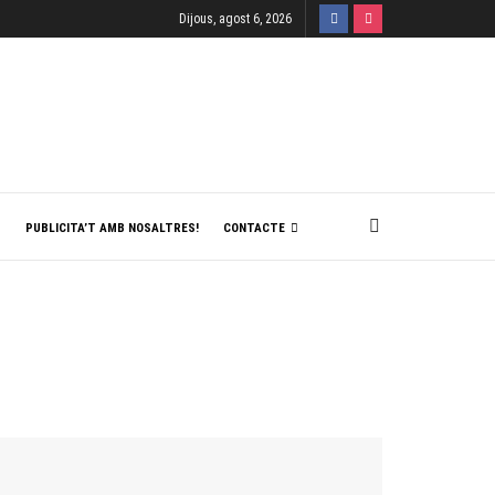
Dijous, agost 6, 2026
T
PUBLICITA’T AMB NOSALTRES!
CONTACTE