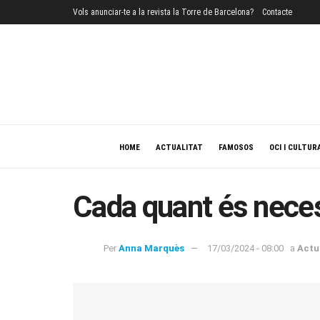
Vols anunciar-te a la revista la Torre de Barcelona?
Contacte
HOME
ACTUALITAT
FAMOSOS
OCI I CULTUR
Cada quant és necess
Per
Anna Marquès
17/03/2024 - 08:00
a
Actu