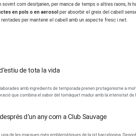
n sovint com desitjarien, per manca de temps o altres raons, hi h
ctes en pols o en aerosol
per absorbir el greix del cabell sens
 rentades per mantenir el cabell amb un aspecte fresc i net.
’estiu de tota la vida
 i elaborades amb ingredients de temporada prenen protagonisme a mol
ració que combina el sabor del tomàquet madur amb la intensitat de les
m després d’un any com a Club Sauvage
erar una de les marques més emblemàtiques de la nit barcelonina. Des