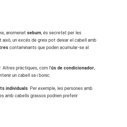
reix, anomenat
sebum
, és secretat per les
t això, un excés de greix pot deixar el cabell amb
ltres
contaminants que poden acumular-se al
. Altres pràctiques, com l’
ús de condicionador
,
enir un cabell sa i bonic.
ts individuals
. Per exemple, les persones amb
les amb cabells grassos podrien preferir