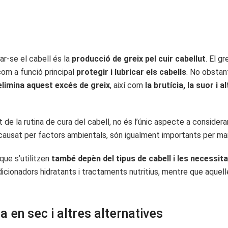
ar-se el cabell és la
producció de greix pel cuir cabellut
. El g
com a funció principal
protegir i lubricar els cabells
. No obstan
elimina aquest excés de greix
, així com
la brutícia, la suor i a
 de la rutina de cura del cabell, no és l’únic aspecte a considerar
 causat per factors ambientals, són igualment importants per mant
que s’utilitzen
també depèn del tipus de cabell i les necessita
dicionadors hidratants i tractaments nutritius, mentre que aquel
a en sec i altres alternatives