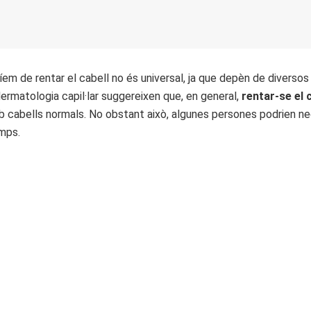
m de rentar el cabell no és universal, ja que depèn de diversos fa
dermatologia capil·lar suggereixen que, en general,
rentar-se el 
b cabells normals. No obstant això, algunes persones podrien ne
mps.