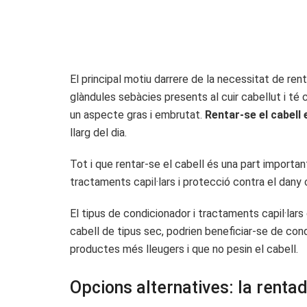
El principal motiu darrere de la necessitat de rent
glàndules sebàcies presents al cuir cabellut i té 
un aspecte gras i embrutat.
Rentar-se el cabell 
llarg del dia.
Tot i que rentar-se el cabell és una part important
tractaments capil·lars i protecció contra el dany
El tipus de condicionador i tractaments capil·lars 
cabell de tipus sec, podrien beneficiar-se de con
productes més lleugers i que no pesin el cabell.
Opcions alternatives: la rentad