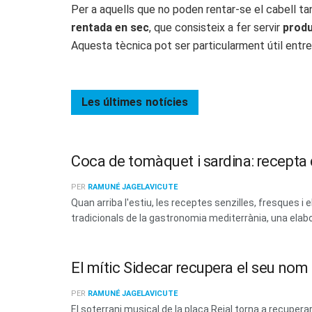
Per a aquells que no poden rentar-se el cabell ta
rentada en sec
, que consisteix a fer servir
produ
Aquesta tècnica pot ser particularment útil entre
Les últimes
notícies
Coca de tomàquet i sardina: recepta d
PER
RAMUNÉ JAGELAVICUTE
Quan arriba l'estiu, les receptes senzilles, fresques
tradicionals de la gastronomia mediterrània, una elabo
El mític Sidecar recupera el seu no
PER
RAMUNÉ JAGELAVICUTE
El soterrani musical de la plaça Reial torna a recup