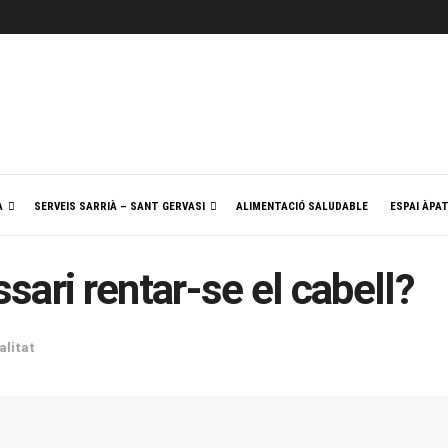
A
SERVEIS SARRIÀ – SANT GERVASI
ALIMENTACIÓ SALUDABLE
ESPAI ÀPA
ari rentar-se el cabell?
alitat