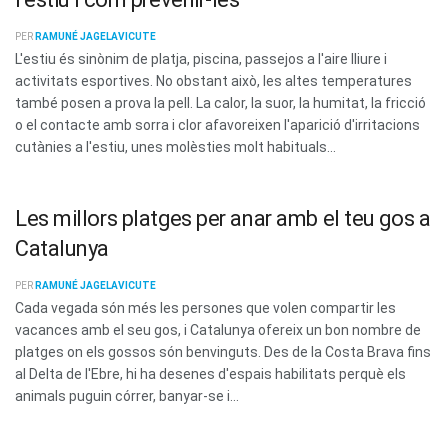
PER
RAMUNÉ JAGELAVICUTE
L'estiu és sinònim de platja, piscina, passejos a l'aire lliure i
activitats esportives. No obstant això, les altes temperatures
també posen a prova la pell. La calor, la suor, la humitat, la fricció
o el contacte amb sorra i clor afavoreixen l'aparició d'irritacions
cutànies a l'estiu, unes molèsties molt habituals...
Les millors platges per anar amb el teu gos a
Catalunya
PER
RAMUNÉ JAGELAVICUTE
Cada vegada són més les persones que volen compartir les
vacances amb el seu gos, i Catalunya ofereix un bon nombre de
platges on els gossos són benvinguts. Des de la Costa Brava fins
al Delta de l'Ebre, hi ha desenes d'espais habilitats perquè els
animals puguin córrer, banyar-se i...