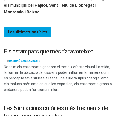
els municipis del
Papiol,
Sant Feliu de Llobregat
i
Montcada i Reixac
.
Les últimes
notícies
Els estampats que més t’afavoreixen
PER
RAMUNÉ JAGELAVICUTE
No tots els estampats generen el mateix efecte visual. La mida,
la forma i la ubicació del disseny poden influir en la manera com
es percep la teva silueta. Si tens una silueta tipus triangle, amb
els malucs més amples que les espatlles, els estampats grans o
cridaners poden funcionar millor...
Les 5 irritacions cutànies més freqüents de
l’estiu i com prevenir-les