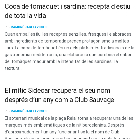
Coca de tomàquet i sardina: recepta d’estiu
de tota la vida
PER
RAMUNÉ JAGELAVICUTE
Quan arriba l'estiu, les receptes senzilles, fresques i elaborades
amb ingredients de temporada prenen protagonisme a moltes
llars. La coca de tomàquet és un dels plats més tradicionals de la
gastronomia mediterrània, una elaboració que combina el sabor
del tomàquet madur amb la intensitat de les sardines i la
textura...
El mític Sidecar recupera el seu nom
després d’un any com a Club Sauvage
PER
RAMUNÉ JAGELAVICUTE
El soterrani musical de la plaça Reial torna a recuperar una de les
marques més emblemàtiques de la nit barcelonina. Després
d'aproximadament un any funcionant sota el nom de Club
Sauvage, els nous propietaris han anunciat que la sala tornarà a