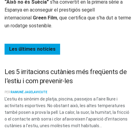
“Això no és Suècia”
s’ha convertit en la primera sèrie a
Espanya en aconseguir el prestigiós segell
internacional
Green Film
, que certifica que s’ha dut a terme
un rodatge sostenible.
Les últimes
notícies
Les 5 irritacions cutànies més freqüents de
l’estiu i com prevenir-les
PER
RAMUNÉ JAGELAVICUTE
L'estiu és sinònim de platja, piscina, passejos a l'aire lliure i
activitats esportives. No obstant això, les altes temperatures
també posen a prova la pell. La calor, la suor, la humitat, la fricció
o el contacte amb sorra i clor afavoreixen l'aparició d'irritacions
cutànies a l'estiu, unes molèsties molt habituals...