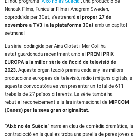
El nou programa
“Això no és Suècia”
, una producció de
Nanouk Films, Funicular Films i Anagram Sweden,
coproduïda per 3Cat, s’estrenarà
el proper 27 de
novembre a TV3 i a la plataforma 3Cat
amb un capítol
setmanal.
La sèrie, codirigida per Aina Clotet i Mar Coll ha
estat guardonada recentment amb el
PREMI PRIX
EUROPA a la millor sèrie de ficció de televisió de
2023.
Aquesta organització premia cada any les millors
produccions europees de televisió, ràdio i mitjans digitals, a
aquesta convocatòria es van presentar un total de 611
treballs de 27 països diferents. La sèrie també ha
rebut el reconeixement a la fira internacional de
MIPCOM
(Canes) per la seva gran originalitat.
“Això no és Suècia”
narra en clau de comèdia dramàtica, la
contradicció en la qual es troba una parella de pares joves a