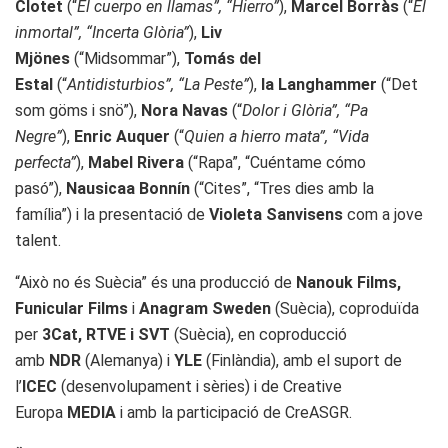
Clotet
(“
El cuerpo en llamas”, “Hierro”
),
Marcel Borràs
(“
El
inmortal”, “Incerta Glòria”
),
Liv
Mjönes
(“Midsommar”),
Tomás del
Estal
(“
Antidisturbios”, “La Peste”
),
Ia Langhammer
(“Det
som göms i snö”),
Nora Navas
(“
Dolor i Glòria”, “Pa
Negre”
),
Enric Auquer
(“
Quien a hierro mata”, “Vida
perfecta”
),
Mabel Rivera
(“Rapa”, “Cuéntame cómo
pasó”),
Nausicaa Bonnín
(“Cites”, “Tres dies amb la
família”) i la presentació de
Violeta Sanvisens
com a jove
talent.
“Això no és Suècia” és una producció de
Nanouk Films,
Funicular Films
i
Anagram Sweden
(Suècia), coproduïda
per
3Cat, RTVE i SVT
(Suècia), en coproducció
amb
NDR
(Alemanya) i
YLE
(Finlàndia), amb el suport de
l’
ICEC
(desenvolupament i sèries) i de Creative
Europa
MEDIA
i amb la participació de CreASGR.