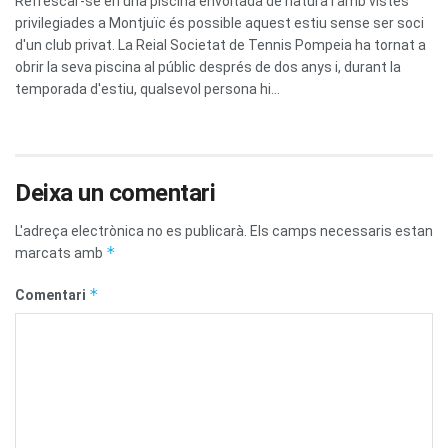
Refrescar-se en una piscina envoltada de natura i amb vistes
privilegiades a Montjuïc és possible aquest estiu sense ser soci
d'un club privat. La Reial Societat de Tennis Pompeia ha tornat a
obrir la seva piscina al públic després de dos anys i, durant la
temporada d'estiu, qualsevol persona hi...
Deixa un comentari
L'adreça electrònica no es publicarà.
Els camps necessaris estan
*
marcats amb
*
Comentari