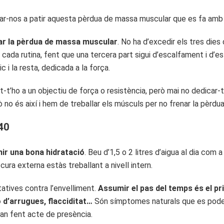
gnar-nos a patir aquesta pèrdua de massa muscular que es fa amb 
ar la pèrdua de massa muscular
. No ha d’excedir els tres di
dos cada rutina, fent que una tercera part sigui d’escalfament i d
i la resta, dedicada a la força.
t-t’ho a un objectiu de força o resistència, però mai no dedicar
 no és així i hem de treballar els músculs per no frenar la pèrd
40
nir una bona hidratació
. Beu d’1,5 o 2 litres d’aigua al dia co
 cura externa estàs treballant a nivell intern.
atives contra l’envelliment.
Assumir el pas del temps és el pr
ció d’arrugues, flacciditat…
Són símptomes naturals que es poden
ran fent acte de presència.