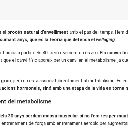
 el procés natural d’envelliment
amb el pas del temps. Hem de
sumant anys, que és la teoria que defensa el
wellaging
.
t arriba a partir dels 40, però realment no és així.
Els canvis fí
t que el canvi físic apareix per un canvi en el metabolisme; ja qu
 gran
, però no està associat directament al metabolisme. És 
uacions hormonals, sinó amb una etapa de la vida es torna mé
nt del metabolisme
 dels 30 anys perdem massa muscular si no fem res per mant
nes entrenament de força amb entrenament aeròbic per augmentar