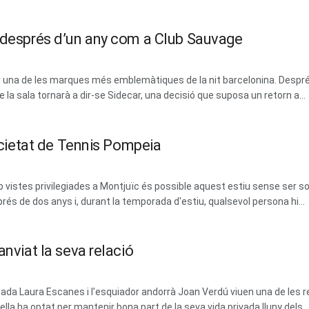
m després d’un any com a Club Sauvage
erar una de les marques més emblemàtiques de la nit barcelonina. Des
la sala tornarà a dir-se Sidecar, una decisió que suposa un retorn a...
Societat de Tennis Pompeia
vistes privilegiades a Montjuïc és possible aquest estiu sense ser soci
prés de dos anys i, durant la temporada d'estiu, qualsevol persona hi...
anviat la seva relació
dada Laura Escanes i l’esquiador andorrà Joan Verdú viuen una de les 
la ha optat per mantenir bona part de la seva vida privada lluny dels...