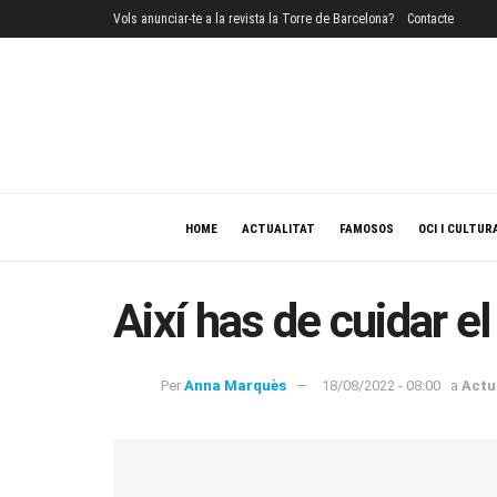
Vols anunciar-te a la revista la Torre de Barcelona?
Contacte
HOME
ACTUALITAT
FAMOSOS
OCI I CULTUR
Així has de cuidar el
Per
Anna Marquès
18/08/2022 - 08:00
a
Actu