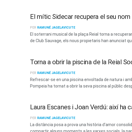
El mític Sidecar recupera el seu no
PER
RAMUNÉ JAGELAVICUTE
El soterrani musical de la plaça Reial torna a recup
de Club Sauvage, els nous propietaris han anunciat que 
Torna a obrir la piscina de la Reial 
PER
RAMUNÉ JAGELAVICUTE
Refrescar-se en una piscina envoltada de natura i amb 
Pompeia ha tornat a obrir la seva piscina al públic des
Laura Escanes i Joan Verdú: així ha c
PER
RAMUNÉ JAGELAVICUTE
La distància posa a prova una història d’amor consoli
compartir alguns moments a les xarxes socials, la parel