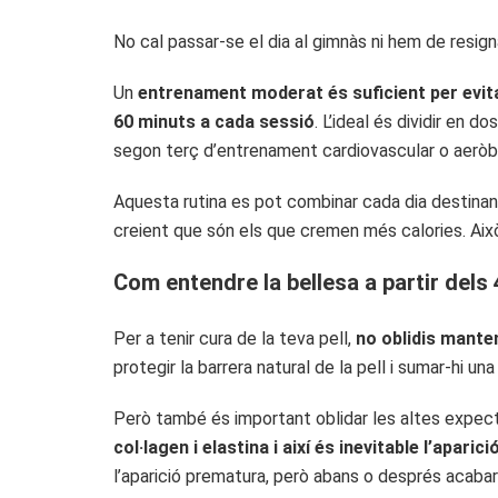
No cal passar-se el dia al gimnàs ni hem de resi
Un
entrenament moderat és suficient per evit
60 minuts a cada sessió
. L’ideal és dividir en 
segon terç d’entrenament cardiovascular o aeròbic 
Aquesta rutina es pot combinar cada dia destinan
creient que són els que cremen més calories. Això
Com entendre la bellesa a partir dels 
Per a tenir cura de la teva pell,
no oblidis mante
protegir la barrera natural de la pell i sumar-hi una
Però també és important oblidar les altes expect
col·lagen i elastina i així és inevitable l’apari
l’aparició prematura, però abans o després acaba