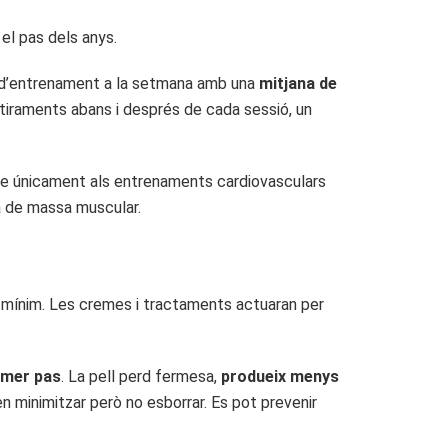
el pas dels anys.
es d’entrenament a la setmana amb una
mitjana de
’estiraments abans i després de cada sessió, un
-te únicament als entrenaments cardiovasculars
ua de massa muscular.
m a mínim. Les cremes i tractaments actuaran per
imer pas
. La pell perd fermesa,
produeix menys
 minimitzar però no esborrar. Es pot prevenir