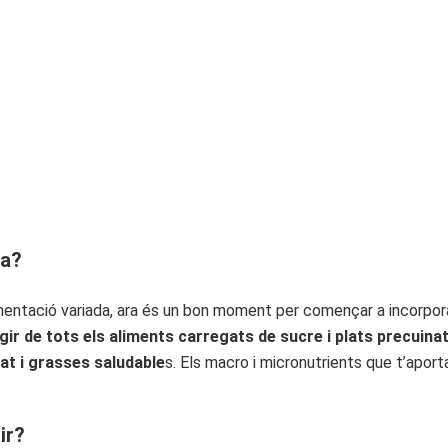
sa?
limentació variada, ara és un bon moment per començar a incorpo
gir de tots els aliments carregats de sucre i plats precuina
tat i grasses saludable
s. Els macro i micronutrients que t’apor
ir?