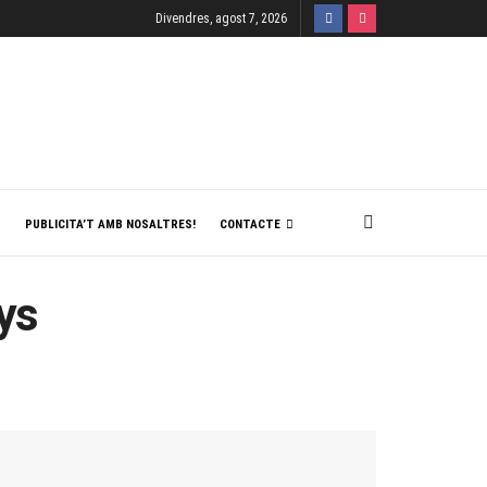
Divendres, agost 7, 2026
T
PUBLICITA’T AMB NOSALTRES!
CONTACTE
nys