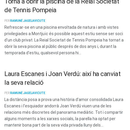
Torna a obrir la piscina de la Reial Societat
de Tennis Pompeia
PER
RAMUNÉ JAGELAVICUTE
Refrescar-se en una piscina envoltada de natura i amb vistes
privilegiades a Montjuïc és possible aquest estiu sense ser soci
d'un club privat. La Reial Societat de Tennis Pompeia ha tornat a
obrir la seva piscina al públic després de dos anys i, durant la
temporada d'estiu, qualsevol persona hi...
Laura Escanes i Joan Verdú: així ha canviat
la seva relació
PER
RAMUNÉ JAGELAVICUTE
La distància posa a prova una història d’amor consolidada Laura
Escanes i l’esquiador andorrà Joan Verdú viuen una de les
relacions més discretes del panorama mediàtic. Tot i compartir
alguns moments a les xarxes socials, la parella ha optat per
mantenir bona part de la seva vida privada lluny dels...