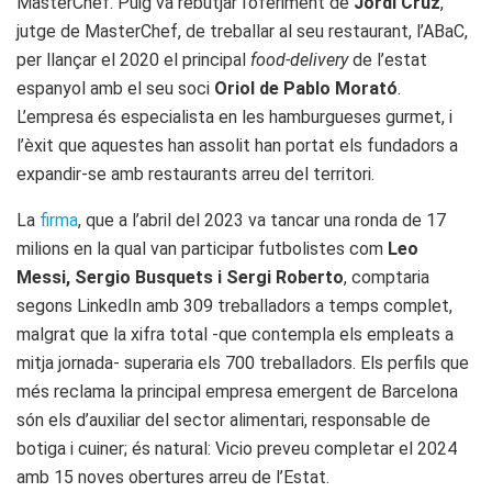
MasterChef. Puig va rebutjar l’oferiment de
Jordi Cruz
,
jutge de MasterChef, de treballar al seu restaurant, l’ABaC,
per llançar el 2020 el principal
food-delivery
de l’estat
espanyol amb el seu soci
Oriol de Pablo Morató
.
L’empresa és especialista en les hamburgueses gurmet, i
l’èxit que aquestes han assolit han portat els fundadors a
expandir-se amb restaurants arreu del territori.
La
firma
, que a l’abril del 2023 va tancar una ronda de 17
milions en la qual van participar futbolistes com
Leo
Messi, Sergio Busquets i Sergi Roberto
, comptaria
segons LinkedIn amb 309 treballadors a temps complet,
malgrat que la xifra total -que contempla els empleats a
mitja jornada- superaria els 700 treballadors. Els perfils que
més reclama la principal empresa emergent de Barcelona
són els d’auxiliar del sector alimentari, responsable de
botiga i cuiner; és natural: Vicio preveu completar el 2024
amb 15 noves obertures arreu de l’Estat.