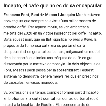
Incapto, el cafè que no es deixa encapsular
Francesc Font, Beatriz Mesas i Joaquim Mach
estaven
convençuts que sempre ha existit “una millor manera de
prendre cafè”. Per aquest motiu, es van embarcar a
meitats del 2020 en un viatge impregnat pel cafè:
Incapto
.
Sota aquest nom, que en llatí significa
no pres o lliure
, la
proposta de l’empresa catalana és portar el cafè
d’especialitat en gra a totes les llars, mitjançant un model
de subscripció, que inclou una màquina de cafè en gra
dissenyada per la mateixa companyia. Un dels objectius de
Font, Mesas i Bach passa per la sostenibilitat, i aquest
sistema ho demostra: genera menys residus en prescindir
de càpsules i envasos monodosi.
82 professionals a temps complet formen part d’Incapto,
amb oficines a la ciutat comtal i un centre de torrefacció
situat a la localitat de Ripollet. Els representants de