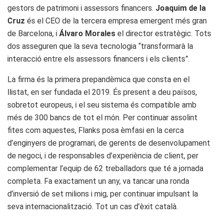
gestors de patrimoni i assessors financers.
Joaquim de la
Cruz
és el CEO de la tercera empresa emergent més gran
de Barcelona, i
Álvaro Morales
el director estratègic. Tots
dos asseguren que la seva tecnologia “transformarà la
interacció entre els assessors financers i els clients”.
La firma és la primera prepandèmica que consta en el
llistat, en ser fundada el 2019. És present a deu països,
sobretot europeus, i el seu sistema és compatible amb
més de 300 bancs de tot el món. Per continuar assolint
fites com aquestes, Flanks posa èmfasi en la cerca
d’enginyers de programari, de gerents de desenvolupament
de negoci, i de responsables d’experiència de client, per
complementar l’equip de 62 treballadors que té a jornada
completa. Fa exactament un any, va tancar una ronda
d’inversió de set milions i mig, per continuar impulsant la
seva internacionalització. Tot un cas d’èxit català.