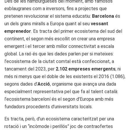
Des de les hamburgueses del moment, amb famosos
exblaugranes com a inversors, fins a projectes que
pretenen revolucionar el sistema educatiu:
Barcelona
és
un dels grans miralls a Europa quant al seu
vessant
emprenedor
. Es tracta del primer ecosistema del sud del
continent, el segon més escollit on crear una empresa
emergent i el tercer amb millor connectivitat a escala
global. La raó és que les dades parlen per si mateixes:
l’ecosistema de la ciutat comtal està confeccionat, a
tancament del 2023, per
2.102 empreses emergents
; ni
més ni menys que el doble de les existents el 2016 (1.086),
segons dades d’
Acció
, organisme que avança una dada
especialment representativa pel que fa al talent català:
l’ecosistema barceloní és el segon d’Europa amb més
fundadors procedents d’universitats locals.
Es tracta, però, d’un ecosistema caracteritzat per una
rotació i un “incòmode i perillós” joc de contraofertes