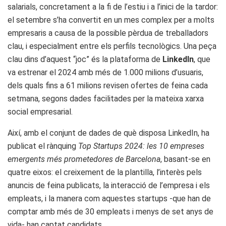
salarials, concretament a la fi de l’estiu i a l’inici de la tardor:
el setembre s’ha convertit en un mes complex per a molts
empresaris a causa de la possible pèrdua de treballadors
clau, i especialment entre els perfils tecnològics. Una peça
clau dins d’aquest “joc” és la plataforma de
LinkedIn
, que
va estrenar el 2024 amb més de 1.000 milions d’usuaris,
dels quals fins a 61 milions revisen ofertes de feina cada
setmana, segons dades facilitades per la mateixa xarxa
social empresarial.
Així, amb el conjunt de dades de què disposa LinkedIn, ha
publicat el rànquing
Top Startups 2024: les 10 empreses
emergents més prometedores de Barcelona
, basant-se en
quatre eixos: el creixement de la plantilla, l’interès pels
anuncis de feina publicats, la interacció de l’empresa i els
empleats, i la manera com aquestes startups -que han de
comptar amb més de 30 empleats i menys de set anys de
vida- han captat candidats.