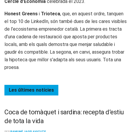
Cercle d’Economia
celebrada el 2023.
Honest Greens
i
Trioteca
, que, en aquest ordre, tanquen
el top 10 de LinkedIn, són també dues de les cares visibles
de l’ecosistema emprenedor català. La primera es tracta
d’una cadena de restauració que aposta per productes
locals, amb els quals demostra que menjar saludable i
gaudir és compatible. La segona, en canvi, assegura trobar
la hipoteca que millor s’adapta als seus usuaris. Tota una
proesa.
Les últimes
notícies
Coca de tomàquet i sardina: recepta d’estiu
de tota la vida
PER
RAMUNÉ JAGELAVICUTE