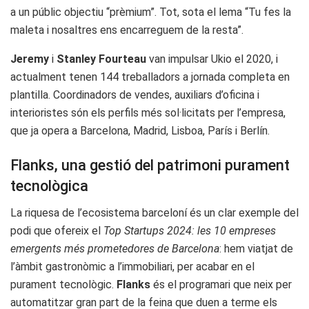
a un públic objectiu “prèmium”. Tot, sota el lema “Tu fes la
maleta i nosaltres ens encarreguem de la resta”.
Jeremy
i
Stanley Fourteau
van impulsar Ukio el 2020, i
actualment tenen 144 treballadors a jornada completa en
plantilla. Coordinadors de vendes, auxiliars d’oficina i
interioristes són els perfils més sol·licitats per l’empresa,
que ja opera a Barcelona, Madrid, Lisboa, París i Berlín.
Flanks, una gestió del patrimoni purament
tecnològica
La riquesa de l’ecosistema barceloní és un clar exemple del
podi que ofereix el
Top Startups 2024: les 10 empreses
emergents més prometedores de Barcelona
: hem viatjat de
l’àmbit gastronòmic a l’immobiliari, per acabar en el
purament tecnològic.
Flanks
és el programari que neix per
automatitzar gran part de la feina que duen a terme els