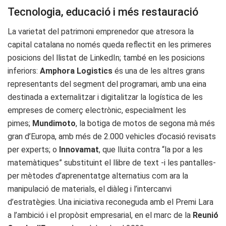
Tecnologia, educació i més restauració
La varietat del patrimoni emprenedor que atresora la
capital catalana no només queda reflectit en les primeres
posicions del llistat de LinkedIn; també en les posicions
inferiors:
Amphora Logistics
és una de les altres grans
representants del segment del programari, amb una eina
destinada a externalitzar i digitalitzar la logística de les
empreses de comerç electrònic, especialment les
pimes;
Mundimoto
, la botiga de motos de segona mà més
gran d’Europa, amb més de 2.000 vehicles d’ocasió revisats
per experts; o
Innovamat
, que lluita contra “la por a les
matemàtiques” substituint el llibre de text -i les pantalles-
per mètodes d’aprenentatge alternatius com ara la
manipulació de materials, el diàleg i l’intercanvi
d’estratègies. Una iniciativa reconeguda amb el Premi Lara
a l’ambició i el propòsit empresarial, en el marc de la
Reunió