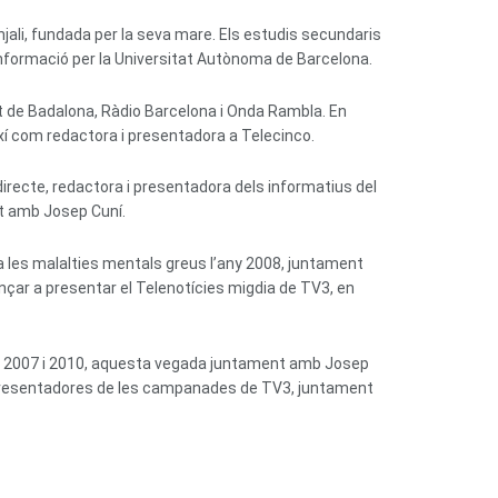
njali, fundada per la seva mare. Els estudis secundaris
a Informació per la Universitat Autònoma de Barcelona.
t de Badalona, Ràdio Barcelona i Onda Rambla. En
així com redactora i presentadora a Telecinco.
irecte, redactora i presentadora dels informatius del
nt amb Josep Cuní.
 les malalties mentals greus l’any 2008, juntament
nçar a presentar el Telenotícies migdia de TV3, en
ntre 2007 i 2010, aquesta vegada juntament amb Josep
les presentadores de les campanades de TV3, juntament