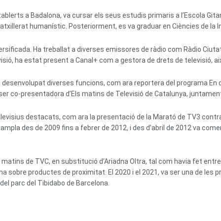
ablerts a Badalona, va cursar els seus estudis primaris a l’Escola Gita
el batxillerat humanístic. Posteriorment, es va graduar en Ciències de l
rsificada. Ha treballat a diverses emissores de ràdio com Ràdio Ciuta
evisió, ha estat present a Canal+ com a gestora de drets de televisió, 
ha desenvolupat diverses funcions, com ara reportera del programa En d
 ser co-presentadora d’Els matins de Televisió de Catalunya, juntame
evisius destacats, com ara la presentació de la Marató de TV3 contra
mpla des de 2009 fins a febrer de 2012, i des d’abril de 2012 va come
s matins de TVC, en substitució d’Ariadna Oltra, tal com havia fet e
ograma sobre productes de proximitat. El 2020 i el 2021, va ser una de 
del parc del Tibidabo de Barcelona.