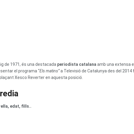
aig de 1971, és una destacada
periodista catalana
amb una extensa exp
presentar el programa “
Els matins”
a Televisió de Catalunya des del 2014 fi
plaçant Xesco Reverter en aquesta posició.
eredia
la, edat, fills..