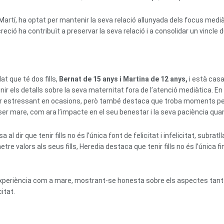
Martí, ha optat per mantenir la seva relació allunyada dels focus mediàt
reció ha contribuït a preservar la seva relació i a consolidar un vincle d
at que té dos fills,
Bernat de 15 anys i Martina de 12 anys,
i està casa
enir els detalls sobre la seva maternitat fora de l’atenció mediàtica. 
ser estressant en ocasions, però també destaca que troba moments per
r mare, com ara l’impacte en el seu benestar i la seva paciència quan 
al dir que tenir fills no és l’única font de felicitat i infelicitat, subr
e valors als seus fills, Heredia destaca que tenir fills no és l’única fin
 experiència com a mare, mostrant-se honesta sobre els aspectes tant 
citat.