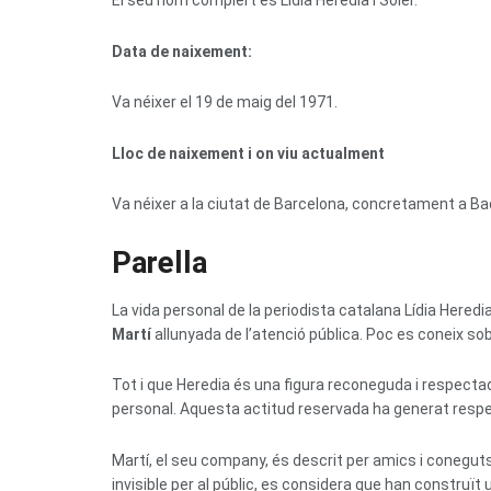
El seu nom complert es Lídia Heredia i Soler.
Data de naixement:
Va néixer el 19 de maig del 1971.
Lloc de naixement i on viu actualment
Va néixer a la ciutat de Barcelona, concretament a B
Parella
La vida personal de la periodista catalana Lídia Hered
Martí
allunyada de l’atenció pública. Poc es coneix sobr
Tot i que Heredia és una figura reconeguda i respectad
personal. Aquesta actitud reservada ha generat respec
Martí, el seu company, és descrit per amics i conegut
invisible per al públic, es considera que han construït u