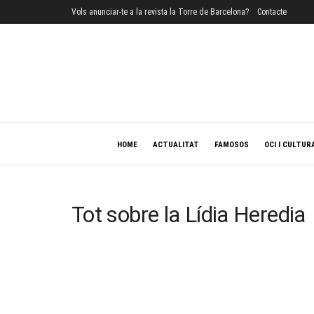
Vols anunciar-te a la revista la Torre de Barcelona?
Contacte
HOME
ACTUALITAT
FAMOSOS
OCI I CULTUR
Tot sobre la Lídia Heredia