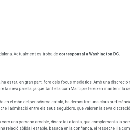
adalona. Actualment es troba de
corresponsal a Washington DC.
ia ha estat, en gran part, fora dels focus mediàtics. Amb una discreci
e la seva parella, ja que tant ella com Martí prefereixen mantenir la sev
a en el món del periodisme català, ha demostrat una clara preferència 
te i admiració entre els seus seguidors, que valoren la seva discreció
s com una persona amable, discreta i atenta, que complementa la person
na relació sòlida i estable, basada en la confiança, el respecte i la comp