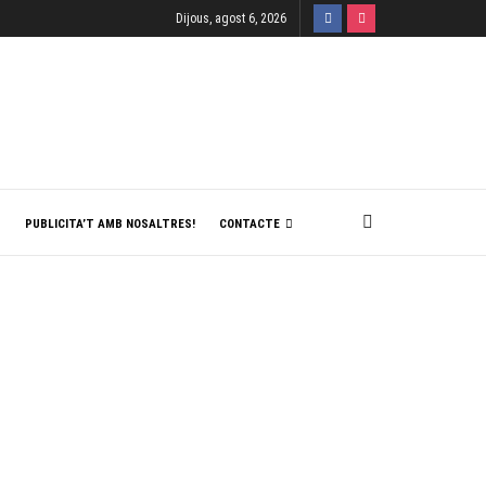
Dijous, agost 6, 2026
T
PUBLICITA’T AMB NOSALTRES!
CONTACTE