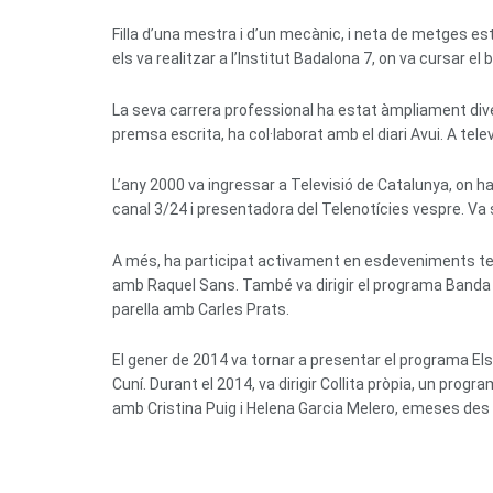
Filla d’una mestra i d’un mecànic, i neta de metges est
els va realitzar a l’Institut Badalona 7, on va cursar 
La seva carrera professional ha estat àmpliament dive
premsa escrita, ha col·laborat amb el diari Avui. A tel
L’any 2000 va ingressar a Televisió de Catalunya, on 
canal 3/24 i presentadora del Telenotícies vespre. Va
A més, ha participat activament en esdeveniments tel
amb Raquel Sans. També va dirigir el programa Banda a
parella amb Carles Prats.
El gener de 2014 va tornar a presentar el programa El
Cuní. Durant el 2014, va dirigir Collita pròpia, un pr
amb Cristina Puig i Helena Garcia Melero, emeses des 