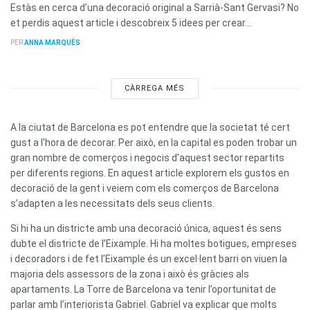
Estàs en cerca d’una decoració original a Sarrià-Sant Gervasi? No
et perdis aquest article i descobreix 5 idees per crear...
PER
ANNA MARQUÈS
CÀRREGA MÉS
A la ciutat de Barcelona es pot entendre que la societat té cert
gust a l’hora de decorar. Per això, en la capital es poden trobar un
gran nombre de comerços i negocis d’aquest sector repartits
per diferents regions. En aquest article explorem els gustos en
decoració de la gent i veiem com els comerços de Barcelona
s’adapten a les necessitats dels seus clients.
Si hi ha un districte amb una decoració única, aquest és sens
dubte el districte de l’Eixample. Hi ha moltes botigues, empreses
i decoradors i de fet l’Eixample és un excel·lent barri on viuen la
majoria dels assessors de la zona i això és gràcies als
apartaments. La Torre de Barcelona va tenir l’oportunitat de
parlar amb l’interiorista Gabriel. Gabriel va explicar que molts