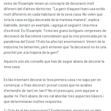
veïns de l’Eixample tenen un concepte de decoració molt
diferent del d’altres districtes. “La gent d’aquest barri usa estils
molt diferents en cada habitació de la seva casa. No volen que
tota la casa estigui decorada de la mateixa manera”, explica
Gabrielle, donant un exemple, i agrega el següent: Una mica
d’estil indi. És l’Eixample. Totes les grans botigues i empreses de
decoració de Barcelona coincideixen que la crisi provocada per la
pandèmia del Covid-19 els ha afectat enormement. Venint de la
indústria, ho lamenten, però entenen que “la decoració no és una
prioritat per a la majoria de la gent”.
Aquests són els consells que has de seguir abans de decorar la
teva casa:
Estàs intentant decorar la teva primera casa i no saps per on
començar, o l’has decorat i provat coses que no acabes
d’entendre de tant en tant? No et preocupis, som aquí per a
ajudar-te. Però abans de res cal abordar tres aspectes bàsics i
que determinaran moltes respostes.
1- Quin és el teu pressupost? Evidentment, aquest és un dels