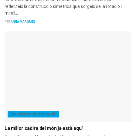
reflecteix la construcció simètrica que sorgeix de la rotació i
mirall...
PER
ANNA MARQUÈS
REFORMES I DECORACIÓ
La millor cadira del món ja està aquí