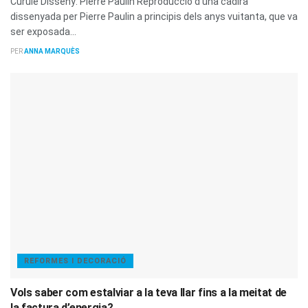
Curule Disseny: Pierre Paulin Reproducció d'una cadira
dissenyada per Pierre Paulin a principis dels anys vuitanta, que va
ser exposada...
PER
ANNA MARQUÈS
REFORMES I DECORACIÓ
Vols saber com estalviar a la teva llar fins a la meitat de
la factura d’energia?