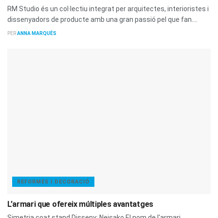
RM Studio és un col·lectiu integrat per arquitectes, interioristes i
dissenyadors de producte amb una gran passió pel que fan....
PER
ANNA MARQUÈS
REFORMES I DECORACIÓ
L’armari que ofereix múltiples avantatges
Simetria coat stand Disseny: Neisako El nom de l'armari