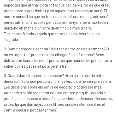
aspectes que al final dicta tot el que decideixis. No és que el teu
pressupost sigui il·limitat (i en aquest cas tens molta sort). El
nostre consell és que no triïs una solució que no t’agradi només
per estalviar diners, opta per decorar menys la teva habitació i
deixa-ho en mans d’un altre quan tinguis més diners.
T’encantarà cada vegada que tornis a casa i veuràs quan
t’agrada.
2. Com t’agradaria decorar? Vols fer-ho tot en una setmana? O
no és urgent i el procés es pot allargar fins a 3 mesos? Sens
dubte, això hauria de ser el primer en què hauries de pensar per a
saber quines peces et pots permetre.
3. Quant durarà aquesta decoració? Hi ha qui diu que la millor
decoració és la que perdura i no envelleix, però no sempre és així.
Les decisions sobre els estils de decoració poden ser més
arriscades si tria redecorar de tant en tant perquè li agrada el
procés de decoració o perquè segueix les tendències. Per contra,
si desitja que duri anys, un estil més simple i atemporal és el
camí a seguir (i pot gastar més).