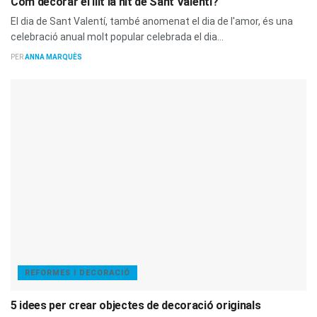
Com decorar el llit la nit de Sant Valentí?
El dia de Sant Valentí, també anomenat el dia de l'amor, és una
celebració anual molt popular celebrada el dia...
PER
ANNA MARQUÈS
REFORMES I DECORACIÓ
5 idees per crear objectes de decoració originals