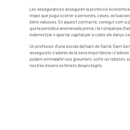
Les assegurances asseguren la protecció econòmica 
major que pugui ocórrer a persones, cases, actuacion
béns valuosos. En aquest contracte, conegut com a pò
quota periòdica anomenada prima, i la companyia d
indemnitzar o aportar capital per a cobrir els danys ca
Un professor d’una escola del barri de Sarrià-Sant Ger
assegurats s’adonin de la seva importància i s’adonin
podem emmalaltir-nos greument, sofrir un robatori, sof
nostres éssers estimats desprotegits.