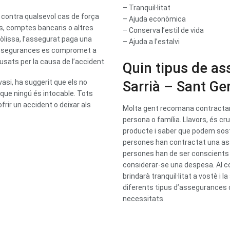
– Tranquil·litat
contra qualsevol cas de força
– Ajuda econòmica
s, comptes bancaris o altres
– Conserva l’estil de vida
lissa, l’assegurat paga una
– Ajuda a l’estalvi
’assegurances es compromet a
usats per la causa de l’accident.
Quin tipus de as
vasi, ha suggerit que els no
Sarrià – Sant Ge
 que ningú és intocable. Tots
rir un accident o deixar als
Molta gent recomana contractar u
persona o família. Llavors, és c
producte i saber que podem sos
persones han contractat una as
persones han de ser conscients 
considerar-se una despesa. Al con
brindarà tranquil·litat a vostè i 
diferents tipus d’assegurances d
necessitats.