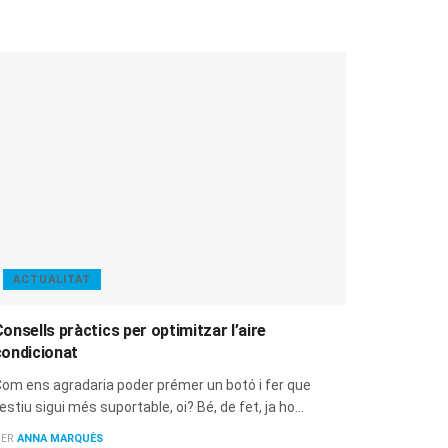
ACTUALITAT
onsells pràctics per optimitzar l’aire
condicionat
om ens agradaria poder prémer un botó i fer que
'estiu sigui més suportable, oi? Bé, de fet, ja ho...
ER
ANNA MARQUÈS