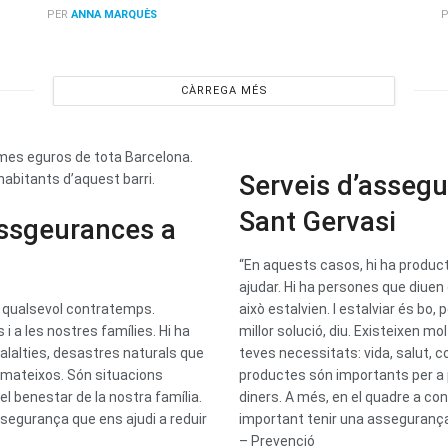
PER
ANNA MARQUÈS
P
CÀRREGA MÉS
te mes eguros de tota Barcelona.
Serveis d’asseg
habitants d’aquest barri.
Sant Gervasi
assgeurances a
“En aquests casos, hi ha produc
ajudar. Hi ha persones que diuen
 qualsevol contratemps.
això estalvien. I estalviar és bo
 a les nostres famílies. Hi ha
millor solució, diu. Existeixen m
alalties, desastres naturals que
teves necessitats: vida, salut, 
 mateixos. Són situacions
productes són importants per a 
l benestar de la nostra família.
diners. A més, en el quadre a co
egurança que ens ajudi a reduir
important tenir una asseguranç
– Prevenció