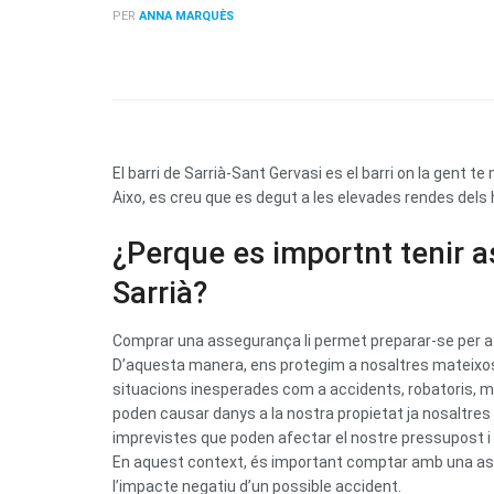
PER
ANNA MARQUÈS
El barri de Sarrià-Sant Gervasi es el barri on la gent 
Aixo, es creu que es degut a les elevades rendes dels 
¿Perque es importnt tenir 
Sarrià?
Comprar una assegurança li permet preparar-se per a
D’aquesta manera, ens protegim a nosaltres mateixos i
situacions inesperades com a accidents, robatoris, m
poden causar danys a la nostra propietat ja nosaltres
imprevistes que poden afectar el nostre pressupost i e
En aquest context, és important comptar amb una ass
l’impacte negatiu d’un possible accident.