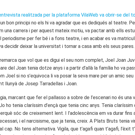
entrevista realitzada per la plataforma VilaWeb va obrir-se del to
n bon principi no els hi va agradar que es dediqués al teatre. Per
m una carrera i per aquest mateix motiu, va pactar amb ells estudi
l periodisme per fer bé i a fons teatre, i en acabar es va matric
va decidir deixar la universitat i tornar a casa amb els seus pares
remarca que vol que es digui el seu nom complet, Joel Joan Juvé,
re del Joan tenia dotze anys i a partir d’allà la família ho va p
 nom Joel si no s’equivoca li va posar la seva mare per un amic s
t llunyà de Josep Tarradellas i Joan.
ia, marcant que fer el pallasso a sobre de l’escenari no és una v
ho tenia claríssim d’ençà que tenia cinc anys. Tenia claríssim que
erquè sóc de creixement lent. I l’adolescència em va durar fins al
cessari, i el narcisisme, que ja tenia, creix. A Plats Bruts tenia vi
 cap. No tens alternativa. Vigila, que t’agafi quan t’agafi, l’èxi