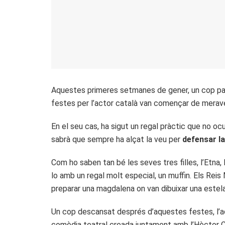
Aquestes primeres setmanes de gener, un cop pass
festes per l’actor català van començar de meravel
En el seu cas, ha sigut un regal pràctic que no oc
sabrà que sempre ha alçat la veu per
defensar la
Com ho saben tan bé les seves tres filles, l’Etna, 
lo amb un regal molt especial, un muffin. Els Reis
preparar una magdalena on van dibuixar una estel
Un cop descansat després d’aquestes festes, l’act
comèdia teatral creada juntament amb l’Hèctor C