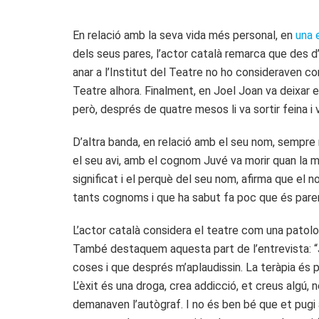
En relació amb la seva vida més personal, en
una 
dels seus pares, l’actor català remarca que des d’u
anar a l’Institut del Teatre no ho consideraven co
Teatre alhora. Finalment, en Joel Joan va deixar e
però, després de quatre mesos li va sortir feina i 
D’altra banda, en relació amb el seu nom, sempre 
el seu avi, amb el cognom Juvé va morir quan la ma
significat i el perquè del seu nom, afirma que el
tants cognoms i que ha sabut fa poc que és paren
L’actor català considera el teatre com una patolog
També destaquem aquesta part de l’entrevista: “Jo 
coses i que després m’aplaudissin. La teràpia és p
L’èxit és una droga, crea addicció, et creus algú, ne
demanaven l’autògraf. I no és ben bé que et pugi al