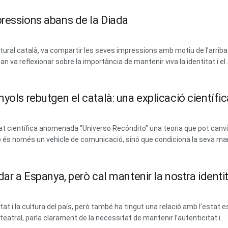
pressions abans de la Diada
tural català, va compartir les seves impressions amb motiu de l’arriba
an va reflexionar sobre la importància de mantenir viva la identitat i el..
yols rebutgen el català: una explicació científi
tat científica anomenada “Universo Recóndito” una teoria que pot canvi
o és només un vehicle de comunicació, sinó que condiciona la seva man
dar a Espanya, però cal mantenir la nostra identi
tat i la cultura del país, però també ha tingut una relació amb l’estat 
eatral, parla clarament de la necessitat de mantenir l’autenticitat i...