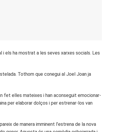
i els ha mostrat a les seves xarxes socials. Les
’estelada. Tothom que conegui al Joel Joan ja
’han fet elles mateixes i han aconseguit emocionar-
ina per elaborar dolços i per estrenar-los van
apareix de manera imminent l’estrena de la nova
de gener. Aquesta és una comèdia esbojarrada i