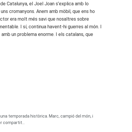
a de Catalunya, el Joel Joan s’explica amb lo
ent uns cromanyons. Anem amb mòbil, que ens ho
ector era molt més savi que nosaltres sobre
ntable. I sí, continua havent-hi guerres al món. I
t amb un problema enorme. I els catalans, que
’una temporada històrica. Marc, campió del món, i
r compartit...