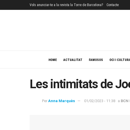
Vols anunciar-te a la revista la Torre de Barcelona?
Contacte
HOME
ACTUALITAT
FAMOSOS
OCI I CULTUR
Les intimitats de Jo
Per
Anna Marquès
01/02/2023 - 11:38
a
BCN 