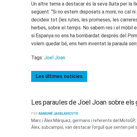
Un altre tema a destacar és la seva lluita per la l
següent: “Si no estem disposats a morir, no cal 
decideix tot (les rutes, les promeses, les carre
herbes, sobre el temps. No sabem res i el mòbil e
si Espanya no ens ha bombardat després del Prime
volem quedar bé, ens hem inventat la paraula seny
Tags:
Joel Joan
Les últimes
notícies
Les paraules de Joel Joan sobre el
PER
RAMUNÉ JAGELAVICUTE
Marc i Àlex Márquez, germans i referents del MotoGP,
Àlex, subcampió, van destacar l’orgull que senten pel su