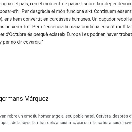
lengua i el país, i en el moment de parar-li sobre la independènci
ni posar-s’hi. Per desgràcia el món funciona així. Continuem ess
res), ens hem convertit en carcasses humanes. Un caçador recol·l
ns ho xerra tot. Però l’essència humana continua essent molt lame
r d’Octubre és perquè existeix Europa i es podrien haver troba
 per no dir covardia.”
s germans Márquez
 van rebre un emotiu homenatge al seu poble natal, Cervera, després d
port de la seva família i dels aficionats, així com la satisfacció d’have