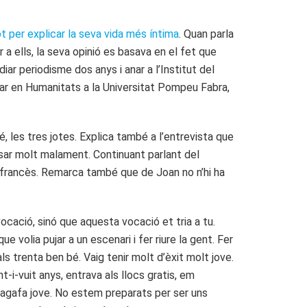
t per explicar la seva vida més íntima
. Quan parla
 a ells, la seva opinió es basava en el fet que
ar periodisme dos anys i anar a l’Institut del
ular en Humanitats a la Universitat Pompeu Fabra,
.
 les tres jotes. Explica també a l’entrevista que
assar molt malament. Continuant parlant del
eu francès. Remarca també que de Joan no n’hi ha
ocació, sinó que aquesta vocació et tria a tu.
 volia pujar a un escenari i fer riure la gent. Fer
s trenta ben bé. Vaig tenir molt d’èxit molt jove.
nt-i-vuit anys, entrava als llocs gratis, em
t t’agafa jove. No estem preparats per ser uns