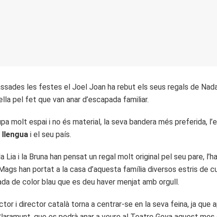
ades les festes el Joel Joan ha rebut els seus regals de Nadal 
la pel fet que van anar d’escapada familiar.
upa molt espai i no és material, la seva bandera més preferida, l
 llengua
i el seu país.
la Lia i la Bruna han pensat un regal molt original pel seu pare, l
 Mags han portat a la casa d’aquesta família diversos estris de cu
ada de color blau que es deu haver menjat amb orgull.
or i director català torna a centrar-se en la seva feina, ja que 
laramunt, que es podrà anar a veure al Teatre Goya aquest mes 