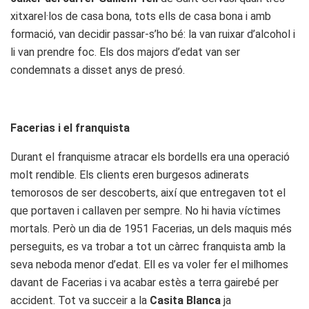
xitxarel·los de casa bona, tots ells de casa bona i amb
formació, van decidir passar-s’ho bé: la van ruixar d’alcohol i
li van prendre foc. Els dos majors d’edat van ser
condemnats a disset anys de presó.
Facerias i el franquista
Durant el franquisme atracar els bordells era una operació
molt rendible. Els clients eren burgesos adinerats
temorosos de ser descoberts, així que entregaven tot el
que portaven i callaven per sempre. No hi havia víctimes
mortals. Però un dia de 1951 Facerias, un dels maquis més
perseguits, es va trobar a tot un càrrec franquista amb la
seva neboda menor d’edat. Ell es va voler fer el milhomes
davant de Facerias i va acabar estès a terra gairebé per
accident. Tot va succeir a la
Casita Blanca
ja