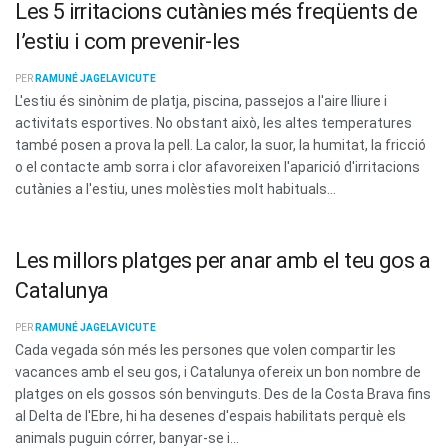
Les 5 irritacions cutànies més freqüents de
l’estiu i com prevenir-les
PER
RAMUNÉ JAGELAVICUTE
L'estiu és sinònim de platja, piscina, passejos a l'aire lliure i
activitats esportives. No obstant això, les altes temperatures
també posen a prova la pell. La calor, la suor, la humitat, la fricció
o el contacte amb sorra i clor afavoreixen l'aparició d'irritacions
cutànies a l'estiu, unes molèsties molt habituals...
Les millors platges per anar amb el teu gos a
Catalunya
PER
RAMUNÉ JAGELAVICUTE
Cada vegada són més les persones que volen compartir les
vacances amb el seu gos, i Catalunya ofereix un bon nombre de
platges on els gossos són benvinguts. Des de la Costa Brava fins
al Delta de l'Ebre, hi ha desenes d'espais habilitats perquè els
animals puguin córrer, banyar-se i...