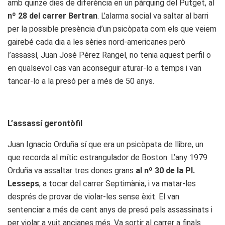
amb quinze dies de diferència en un pàrquing del Putget, al
nº 28 del carrer Bertran
. L’alarma social va saltar al barri
per la possible presència d’un psicòpata com els que veiem
gairebé cada dia a les sèries nord-americanes però
l’assassí, Juan José Pérez Rangel, no tenia aquest perfil o
en qualsevol cas van aconseguir aturar-lo a temps i van
tancar-lo a la presó per a més de 50 anys.
L’assassí gerontòfil
Juan Ignacio Orduña sí que era un psicòpata de llibre, un
que recorda al mític estrangulador de Boston. L’any 1979
Orduña va assaltar tres dones grans
al nº 30 de la Pl.
Lesseps
, a tocar del carrer Septimània, i va matar-les
després de provar de violar-les sense èxit. El van
sentenciar a més de cent anys de presó pels assassinats i
per violar a vuit ancianes més. Va sortir al carrer a finals