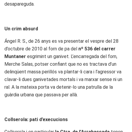
desapareguda.
Un crim absurd
Ángel R. S., de 26 anys es va presentar el vespre del 28
d’octubre de 2010 al forn de pa del
nº 536 del carrer
Muntaner
esgrimint un ganivet. L’encarregada del forn,
Merche Salas, potser confiant que no es tractava d’un
delinqüent massa perillós va plantar-li cara i l’agressor va
clavar-li dues ganivetades mortals i va marxar sense ni un
ral. A la mateixa porta va detenir-lo una patrulla de la
guàrdia urbana que passava per allà.
Collserola: pati d’execucions
Collserola i en particular
la Ctra. de l’Arrabassada
tenen