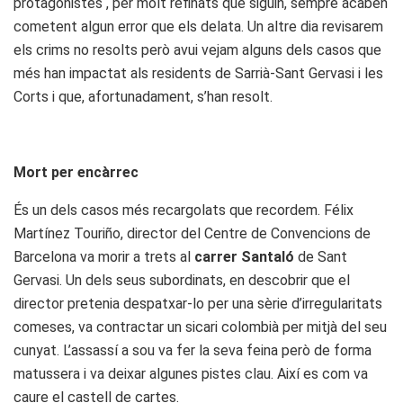
protagonistes , per molt refinats que siguin, sempre acaben
cometent algun error que els delata. Un altre dia revisarem
els crims no resolts però avui vejam alguns dels casos que
més han impactat als residents de Sarrià-Sant Gervasi i les
Corts i que, afortunadament, s’han resolt.
Mort per encàrrec
És un dels casos més recargolats que recordem. Félix
Martínez Touriño, director del Centre de Convencions de
Barcelona va morir a trets al
carrer Santaló
de Sant
Gervasi. Un dels seus subordinats, en descobrir que el
director pretenia despatxar-lo per una sèrie d’irregularitats
comeses, va contractar un sicari colombià per mitjà del seu
cunyat. L’assassí a sou va fer la seva feina però de forma
matussera i va deixar algunes pistes clau. Així es com va
caure el castell de cartes.