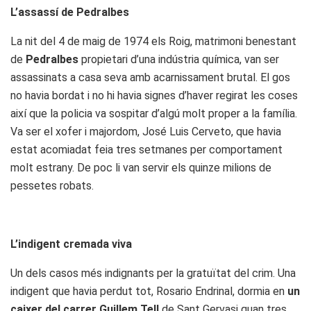
L’assassí de Pedralbes
La nit del 4 de maig de 1974 els Roig, matrimoni benestant
de
Pedralbes
propietari d’una indústria química, van ser
assassinats a casa seva amb acarnissament brutal. El gos
no havia bordat i no hi havia signes d’haver regirat les coses
així que la policia va sospitar d’algú molt proper a la família.
Va ser el xofer i majordom, José Luis Cerveto, que havia
estat acomiadat feia tres setmanes per comportament
molt estrany. De poc li van servir els quinze milions de
pessetes robats.
L’indigent cremada viva
Un dels casos més indignants per la gratuïtat del crim. Una
indigent que havia perdut tot, Rosario Endrinal, dormia en
un
caixer del carrer Guillem Tell
de Sant Gervasi quan tres