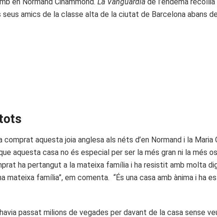
na amb en Normand Cinammond.
La Vanguardia
de l’endemà recollia 
 seus amics de la classe alta de la ciutat de Barcelona abans de
 tots
a comprat aquesta joia anglesa als néts d’en Normand i la Maria 
ue aquesta casa no és especial per ser la més gran ni la més ost
omprat ha pertangut a la mateixa família i ha resistit amb molta d
’una mateixa família”, em comenta. “És una casa amb ànima i ha 
i havia passat milions de vegades per davant de la casa sense veure