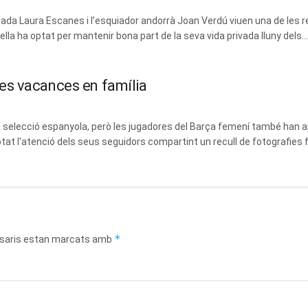
dada Laura Escanes i l’esquiador andorrà Joan Verdú viuen una de les 
la ha optat per mantenir bona part de la seva vida privada lluny dels...
es vacances en família
 la selecció espanyola, però les jugadores del Barça femení també ha
at l'atenció dels seus seguidors compartint un recull de fotografies fa
*
saris estan marcats amb