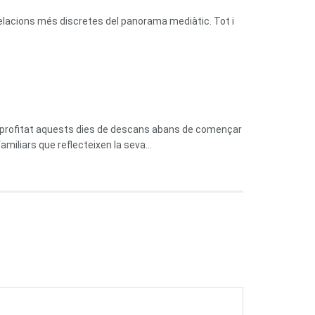
relacions més discretes del panorama mediàtic. Tot i
n aprofitat aquests dies de descans abans de començar
miliars que reflecteixen la seva...