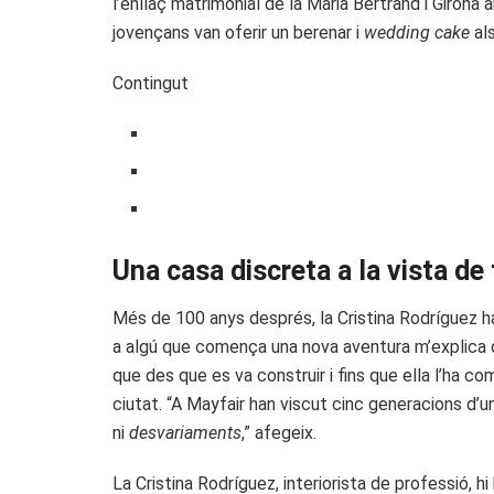
l’enllaç matrimonial de la Maria Bertrand i Giro
jovençans van oferir un berenar i
wedding cake
als
Contingut
Una casa discreta a la vista de
Més de 100 anys després, la Cristina Rodríguez h
a algú que comença una nova aventura m’explica q
que des que es va construir i fins que ella l’ha c
ciutat. “A Mayfair han viscut cinc generacions d
ni
desvariaments
,” afegeix.
La Cristina Rodríguez, interiorista de professió, h