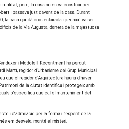
 realitat, però, la casa no es va construir per
scobert i passava just davant de la casa. Durant
50, la casa quedà com enlairada i per això va ser
dificis de la Via Augusta, darrera de la majestuosa
e Ganduxer i Modolell. Recentment ha perdut
di Martí, regidor d’Urbanisme del Grup Municipal
u que el regidor d’Arquitectura hauria d’haver
Patrimoni de la ciutat identifica i protegeix amb
es quals s’especifica que cal el manteniment del
te i d’admiració per la forma i l’esperit de la
 més em desvela, manté el misteri.