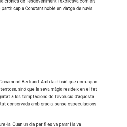
la crònica de l’esdeveniment i explicava com els
 partir cap a Constantinoble en viatge de nuvis.
Cinnamond Bertrand. Amb la il·lusió que correspon
entosa, sinó que la seva màgia resideix en el fet
ignitat a les temptacions de l’evolució d’aquesta
estat conservada amb gràcia, sense especulacions
-la. Quan un dia per fi es va parar i la va