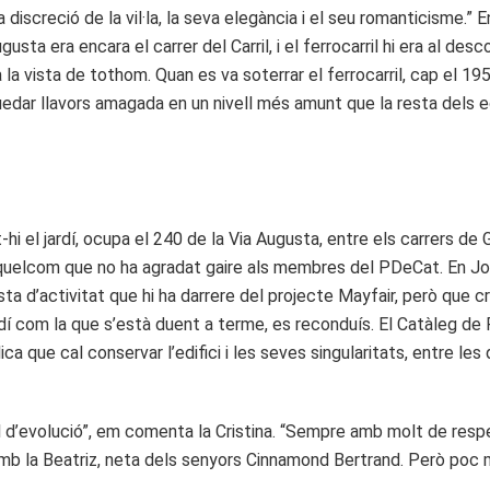
screció de la vil·la, la seva elegància i el seu romanticisme.” En
usta era encara el carrer del Carril, i el ferrocarril hi era al de
a la vista de tothom. Quan es va soterrar el ferrocarril, cap el 19
quedar llavors amagada en un nivell més amunt que la resta dels e
-hi el jardí, ocupa el 240 de la Via Augusta, entre els carrers d
, quelcom que no ha agradat gaire als membres del PDeCat. En Jor
d’activitat que hi ha darrere del projecte Mayfair, però que cre
rdí com la que s’està duent a terme, es reconduís. El Catàleg de 
lica que cal conservar l’edifici i les seves singularitats, entre l
ral d’evolució”, em comenta la Cristina. “Sempre amb molt de respec
és amb la Beatriz, neta dels senyors Cinnamond Bertrand. Però poc