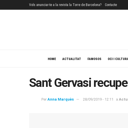
Vols anunciar-te a la revista la Torre de Barcelona?
Contacte
HOME
ACTUALITAT
FAMOSOS
OCI I CULTUR
Sant Gervasi recuper
Per
Anna Marquès
28/09/2019 - 12:11
a
Actu