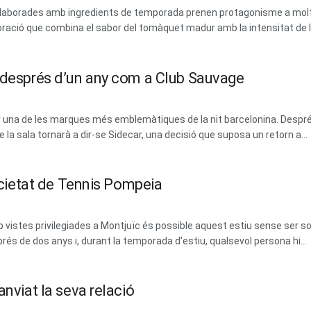
 i elaborades amb ingredients de temporada prenen protagonisme a mol
ració que combina el sabor del tomàquet madur amb la intensitat de les
m després d’un any com a Club Sauvage
erar una de les marques més emblemàtiques de la nit barcelonina. Des
la sala tornarà a dir-se Sidecar, una decisió que suposa un retorn a...
Societat de Tennis Pompeia
vistes privilegiades a Montjuïc és possible aquest estiu sense ser soci
prés de dos anys i, durant la temporada d'estiu, qualsevol persona hi...
anviat la seva relació