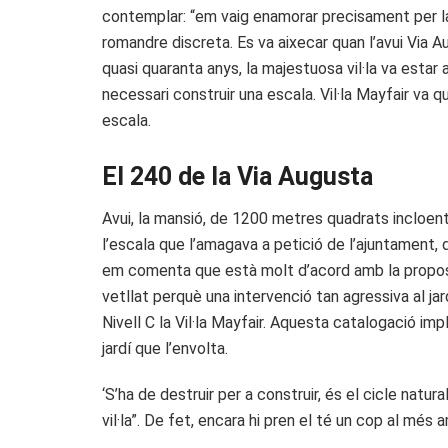
contemplar: “em vaig enamorar precisament per la di
romandre discreta. Es va aixecar quan l’avui Via Aug
quasi quaranta anys, la majestuosa vil·la va estar 
necessari construir una escala. Vil·la Mayfair va 
escala.
El 240 de la Via Augusta
Avui, la mansió, de 1200 metres quadrats incloent
l’escala que l’amagava a petició de l’ajuntament
em comenta que està molt d’acord amb la proposta 
vetllat perquè una intervenció tan agressiva al ja
Nivell C la Vil·la Mayfair. Aquesta catalogació imp
jardí que l’envolta.
‘S’ha de destruir per a construir, és el cicle natu
vil·la”. De fet, encara hi pren el té un cop al m