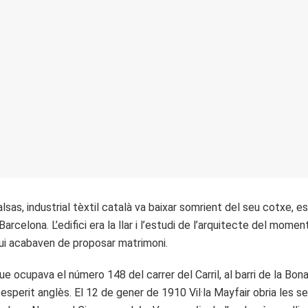
as, industrial tèxtil català va baixar somrient del seu cotxe, es
celona. L’edifici era la llar i l’estudi de l’arquitecte del moment,
 qui acabaven de proposar matrimoni.
t que ocupava el número 148 del carrer del Carril, al barri de la 
esperit anglès. El 12 de gener de 1910 Vil·la Mayfair obria les