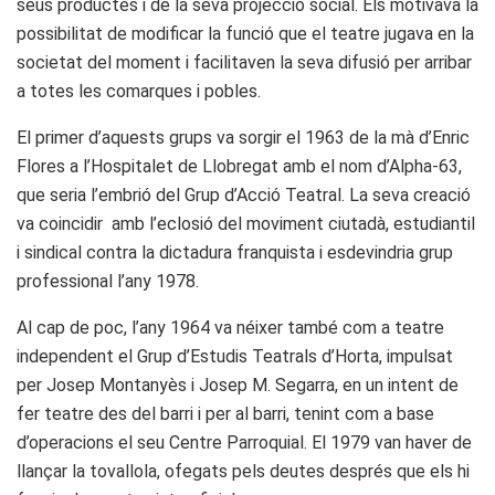
seus productes i de la seva projecció social. Els motivava la
possibilitat de modificar la funció que el teatre jugava en la
societat del moment i facilitaven la seva difusió per arribar
a totes les comarques i pobles.
El primer d’aquests grups va sorgir el 1963 de la mà d’Enric
Flores a l’Hospitalet de Llobregat amb el nom d’Alpha-63,
que seria l’embrió del Grup d’Acció Teatral. La seva creació
va coincidir amb l’eclosió del moviment ciutadà, estudiantil
i sindical contra la dictadura franquista i esdevindria grup
professional l’any 1978.
Al cap de poc, l’any 1964 va néixer també com a teatre
independent el Grup d’Estudis Teatrals d’Horta, impulsat
per Josep Montanyès i Josep M. Segarra, en un intent de
fer teatre des del barri i per al barri, tenint com a base
d’operacions el seu Centre Parroquial. El 1979 van haver de
llançar la tovallola, ofegats pels deutes després que els hi