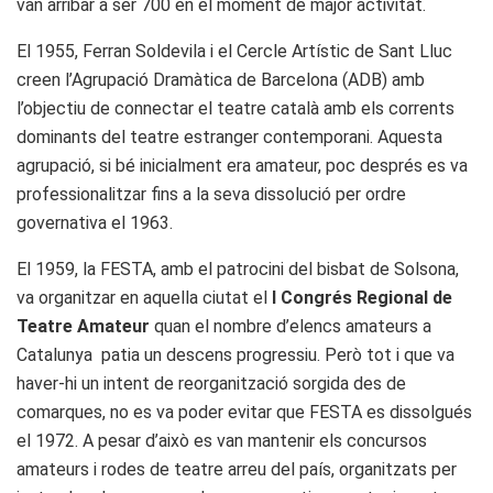
van arribar a ser 700 en el moment de major activitat.
El 1955, Ferran Soldevila i el Cercle Artístic de Sant Lluc
creen l’Agrupació Dramàtica de Barcelona (ADB) amb
l’objectiu de connectar el teatre català amb els corrents
dominants del teatre estranger contemporani. Aquesta
agrupació, si bé inicialment era amateur, poc després es va
professionalitzar fins a la seva dissolució per ordre
governativa el 1963.
El 1959, la FESTA, amb el patrocini del bisbat de Solsona,
va organitzar en aquella ciutat el
I Congrés Regional de
Teatre Amateur
quan el nombre d’elencs amateurs a
Catalunya patia un descens progressiu. Però tot i que va
haver-hi un intent de reorganització sorgida des de
comarques, no es va poder evitar que FESTA es dissolgués
el 1972. A pesar d’això es van mantenir els concursos
amateurs i rodes de teatre arreu del país, organitzats per