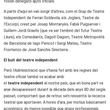
fossin denegats ajuts oficials.
A partir d’aquí en van sorgir d’altres, com el Grup de Teatre
Independent de Ferran Soldevila, els Joglars, Teatre de
l’Escorpí, creat per Josep Montanyès, Fabià Puigserver i
Guillem-Jordi Graells (que va ser l’embrió del futur Teatre
Lliure), els Comediants, Dagoll-Dagom, Teatre Metropolità
de Barcelona de Iago Pericot i Sergi Mateu, Teatro
Fronterizo de José Sanchis Sinisterra…
El buit del teatre independent
Però l’Administració que s’havia fet amb les regnes del
teatre oficial també va acabar amb
el
teatre
independent
al nostre país, que en bona part va
anar desapareixent durant la dècada dels anys 80 del segle
passat, comportant que de retruc se’n ressentís la recerca
teatral que aportaven. A hores d’ara, per motius bàsicament
econòmics, és menys possible que grups professionals