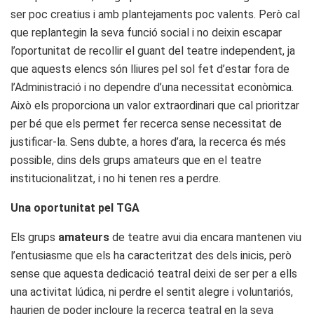
ser poc creatius i amb plantejaments poc valents. Però cal
que replantegin la seva funció social i no deixin escapar
l’oportunitat de recollir el guant del teatre independent, ja
que aquests elencs són lliures pel sol fet d’estar fora de
l’Administració i no dependre d’una necessitat econòmica.
Això els proporciona un valor extraordinari que cal prioritzar
per bé que els permet fer recerca sense necessitat de
justificar-la. Sens dubte, a hores d’ara, la recerca és més
possible, dins dels grups amateurs que en el teatre
institucionalitzat, i no hi tenen res a perdre.
Una oportunitat pel TGA
Els grups
amateurs
de teatre avui dia encara mantenen viu
l’entusiasme que els ha caracteritzat des dels inicis, però
sense que aquesta dedicació teatral deixi de ser per a ells
una activitat lúdica, ni perdre el sentit alegre i voluntariós,
haurien de poder incloure la recerca teatral en la seva