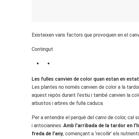
Existeixen varis factors que provoquen en el canvi
Contingut
Les fulles canvien de color quan estan en esta
Les plantes no només canvien de color a la tardor
aquest repòs durant l’estiu i també canvien la col
arbustos i arbres de fulla caduca.
Per a entendre el perquè del canvi de color, cal 
i antocianines.
Amb l’arribada de la tardor en l’
freda de l’any
, començant a ‘recollir’ els nutrient