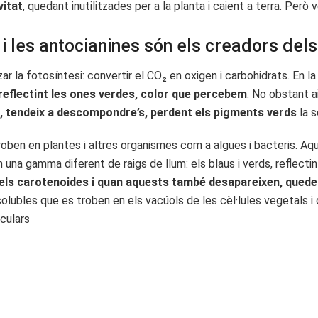
vitat
, quedant inutilitzades per a la planta i caient a terra. P
s i les antocianines són els creadors del
 la fotosíntesi: convertir el CO₂ en oxigen i carbohidrats. En la
 i reflectint les ones verdes, color que percebem
. No obstant a
s, tendeix a descompondre’s, perdent els pigments verds
la 
oben en plantes i altres organismes com a algues i bacteris. Aqu
 una gamma diferent de raigs de llum: els blaus i verds, reflectin
els carotenoides i quan aquests també desapareixen, queden
olubles que es troben en els vacúols de les cèl·lules vegetals i
culars