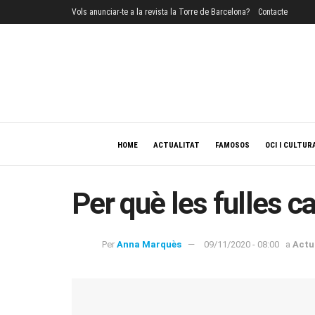
Vols anunciar-te a la revista la Torre de Barcelona?
Contacte
HOME
ACTUALITAT
FAMOSOS
OCI I CULTUR
Per què les fulles ca
Per
Anna Marquès
09/11/2020 - 08:00
a
Actu