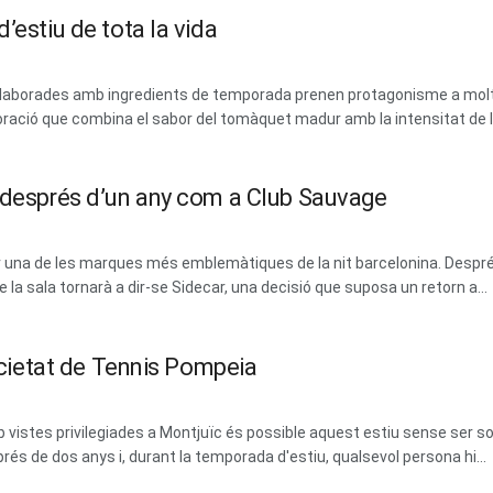
’estiu de tota la vida
 i elaborades amb ingredients de temporada prenen protagonisme a mol
ració que combina el sabor del tomàquet madur amb la intensitat de les
m després d’un any com a Club Sauvage
erar una de les marques més emblemàtiques de la nit barcelonina. Des
la sala tornarà a dir-se Sidecar, una decisió que suposa un retorn a...
Societat de Tennis Pompeia
vistes privilegiades a Montjuïc és possible aquest estiu sense ser soci
prés de dos anys i, durant la temporada d'estiu, qualsevol persona hi...