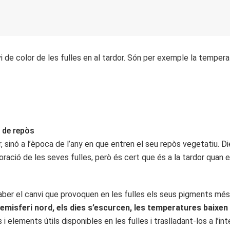
 de color de les fulles en al tardor. Són per exemple la temperatu
t de repòs
, sinó a l’època de l’any en que entren el seu repòs vegetatiu. D
oració de les seves fulles, però és cert que és a la tardor quan
saber el canvi que provoquen en les fulles els seus pigments més 
hemisferi nord, els dies s’escurcen, les temperatures baixen 
s i elements útils disponibles en les fulles i traslladant-los a l’i