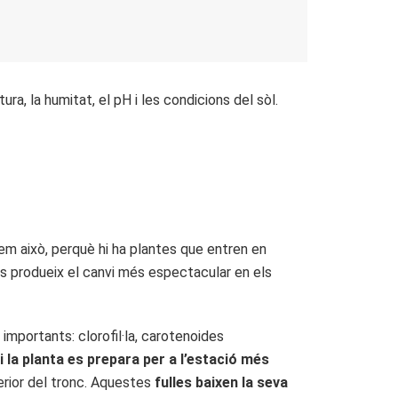
ra, la humitat, el pH i les condicions del sòl.
iem això, perquè hi ha plantes que entren en
 es produeix el canvi més espectacular en els
importants: clorofil·la, carotenoides
i la planta es prepara per a l’estació més
nterior del tronc. Aquestes
fulles baixen la seva