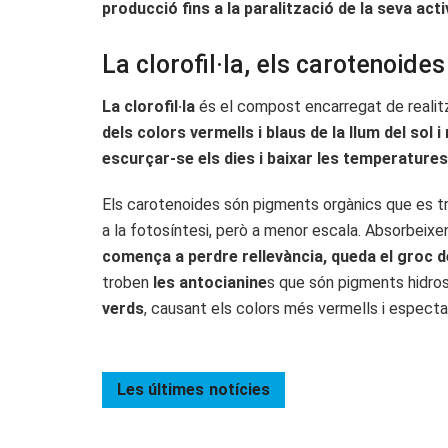
producció fins a la paralització de la seva acti
La clorofil·la, els carotenoide
La clorofil·la
és el compost encarregat de realitzar
dels colors vermells i blaus de la llum del sol
escurçar-se els dies i baixar les temperature
Els carotenoides són pigments orgànics que es tr
a la fotosíntesi, però a menor escala. Absorbeixen
comença a perdre rellevància, queda el groc d
troben
les antocianine
s que són pigments hidros
verds
, causant els colors més vermells i especta
Les últimes
notícies