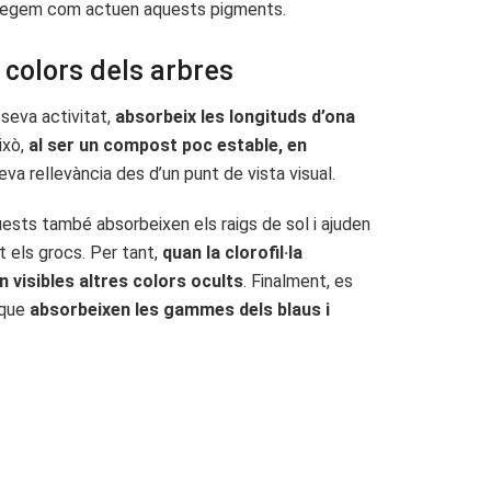
erò vegem com actuen aquests pigments.
s colors dels arbres
 seva activitat,
absorbeix les longituds d’ona
ixò,
al ser un compost poc estable, en
seva rellevància des d’un punt de vista visual.
ests també absorbeixen els raigs de sol i ajuden
t els grocs. Per tant,
quan la clorofil·la
 visibles altres colors ocults
. Finalment, es
 que
absorbeixen les gammes dels blaus i