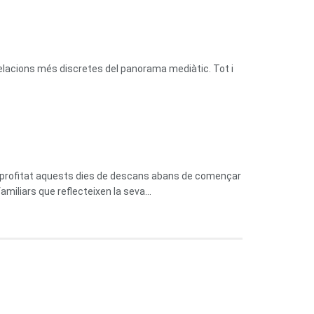
relacions més discretes del panorama mediàtic. Tot i
n aprofitat aquests dies de descans abans de començar
miliars que reflecteixen la seva...