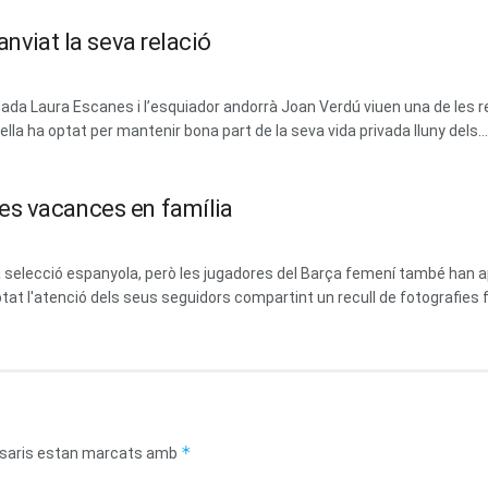
anviat la seva relació
dada Laura Escanes i l’esquiador andorrà Joan Verdú viuen una de les 
la ha optat per mantenir bona part de la seva vida privada lluny dels...
es vacances en família
 la selecció espanyola, però les jugadores del Barça femení també ha
at l'atenció dels seus seguidors compartint un recull de fotografies fa
*
saris estan marcats amb