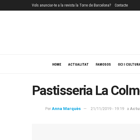
Vols anunciar-te a la revista la Torre de Barcelona?
Contacte
HOME
ACTUALITAT
FAMOSOS
OCI I CULTUR
Pastisseria La Col
Per
Anna Marquès
21/11/2019 - 19:19
a
Actu