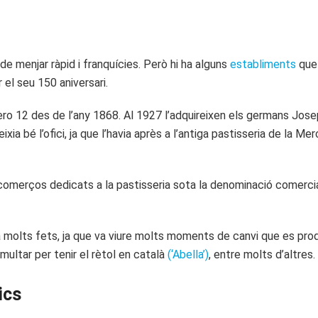
e menjar ràpid i franquícies. Però hi ha alguns
establiments
que 
 el seu 150 aniversari.
ro 12 des de l’any 1868. Al 1927 l’adquireixen els germans Jose
eixia bé l’ofici, ja que l’havia après a l’antiga pastisseria de la 
 comerços dedicats a la pastisseria sota la denominació comercia
ía molts fets, ja que va viure molts moments de canvi que es prod
multar per tenir el rètol en català
(‘Abella’)
, entre molts d’altres.
ics