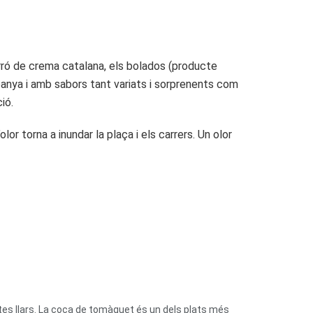
torró de crema catalana, els bolados (producte
panya i amb sabors tant variats i sorprenents com
ió.
r torna a inundar la plaça i els carrers. Un olor
tes llars. La coca de tomàquet és un dels plats més