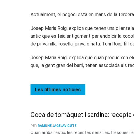
Actualment, el negoci està en mans de la tercera 
Josep Maria Roig, explica que tenen una clientela 
antic que es feia antigament per endolcir la xoco
de pi, vainilla, rosella, pinya o nata. Toni Roig, f
Josep Maria Roig, explica que quan produeixen els c
que, la gent gran del barri, tenen associada als re
Les últimes
notícies
Coca de tomàquet i sardina: recepta d
PER
RAMUNÉ JAGELAVICUTE
Quan arriba l'estiu, les receptes senzilles, fresques