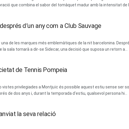
ració que combina el sabor del tomàquet madur amb la intensitat de les
m després d’un any com a Club Sauvage
erar una de les marques més emblemàtiques de la nit barcelonina. Des
la sala tornarà a dir-se Sidecar, una decisió que suposa un retorn a...
Societat de Tennis Pompeia
vistes privilegiades a Montjuïc és possible aquest estiu sense ser soci
prés de dos anys i, durant la temporada d'estiu, qualsevol persona hi...
anviat la seva relació