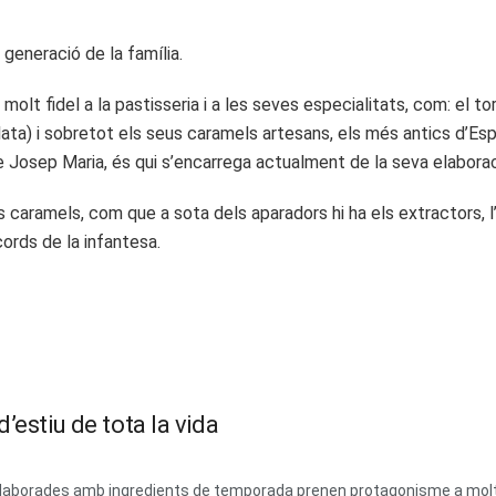
generació de la família.
molt fidel a la pastisseria i a les seves especialitats, com: el 
lata) i sobretot els seus caramels artesans, els més antics d’Es
ill de Josep Maria, és qui s’encarrega actualment de la seva elaborac
aramels, com que a sota dels aparadors hi ha els extractors, l’olo
cords de la infantesa.
’estiu de tota la vida
 i elaborades amb ingredients de temporada prenen protagonisme a mol