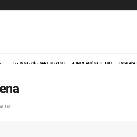
A
SERVEIS SARRIÀ – SANT GERVASI
ALIMENTACIÓ SALUDABLE
ESPAI ÀPA
mena
alitat