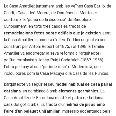
La Casa Amatller, juntament amb les veïnes Casa Batlló, de
Gaudí, i Casa Lleó Morera, de Domènech i Montaner,
conforma la “poma de la discòrdia” de Barcelona.
Curiosament, en tots tres casos es tracta de
remodelacions fetes sobre edificis que ja existien
, sent
la Casa Amatller la primera d’elles. L’edifici original va ser
construït per Antoni Robert el 1875, i el 1898 la família
Amatller va encarregar la seva reforma a l’arquitecte i
polític catalanista Josep Puig i Cadafalch (1867-1956).
L’obra pertany al seu “període rosa” o Modernista, que
inclou obres com la Casa Macaya o la Casa de les Punxes.
L’arquitecte va seguir el seu
model habitual de casa pairal
catalana
, en combinació amb
elements germànics
. La
Casa Amatller de Barcelona manté el patró de la típica
casa del gòtic urbà. Es tracta d’un
edifici de pisos amb
l’aire d’un palauet unifamiliar
, impressió accentuada pels