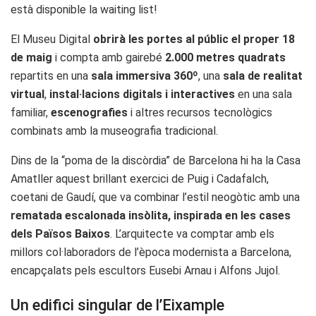
està disponible la waiting list!
El Museu Digital
obrirà les portes al públic el proper 18
de maig
i compta amb gairebé
2.000 metres quadrats
repartits en una
sala immersiva 360º
, una
sala de realitat
virtual
,
instal·lacions digitals i interactives
en una sala
familiar,
escenografies
i altres recursos tecnològics
combinats amb la museografia tradicional.
Dins de la “poma de la discòrdia” de Barcelona hi ha la Casa
Amatller aquest brillant exercici de Puig i Cadafalch,
coetani de Gaudí, que va combinar l’estil neogòtic amb una
rematada escalonada insòlita, inspirada en les cases
dels Països Baixos
. L’arquitecte va comptar amb els
millors col·laboradors de l’època modernista a Barcelona, ​​
encapçalats pels escultors Eusebi Arnau i Alfons Jujol.
Un edifici singular de l’Eixample