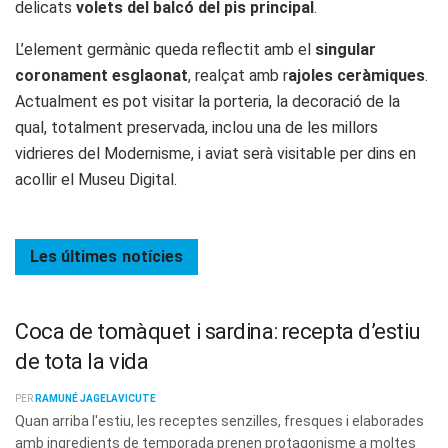
delicats
volets del balcó del pis principal
.
L’element germànic queda reflectit amb el
singular
coronament esglaonat
, realçat amb r
ajoles ceràmiques
.
Actualment es pot visitar la porteria, la decoració de la
qual, totalment preservada, inclou una de les millors
vidrieres del Modernisme, i aviat serà visitable per dins en
acollir el Museu Digital.
Les últimes
notícies
Coca de tomàquet i sardina: recepta d’estiu
de tota la vida
PER
RAMUNÉ JAGELAVICUTE
Quan arriba l'estiu, les receptes senzilles, fresques i elaborades
amb ingredients de temporada prenen protagonisme a moltes