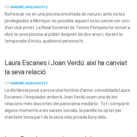
PER
RAMUNÉ JAGELAVICUTE
Refrescar-se en una piscina envoltada de natura i amb vistes
privilegiades a Montjuïc és possible aquest estiu sense ser soci
d'un club privat. La Reial Societat de Tennis Pompeia ha tornat a
obrir la seva piscina al públic després de dos anys i, durant la
temporada d'estiu, qualsevol persona hi...
Laura Escanes i Joan Verdú: així ha canviat
la seva relació
PER
RAMUNÉ JAGELAVICUTE
La distància posa a prova una història d’amor consolidada Laura
Escanes i l’esquiador andorrà Joan Verdú viuen una de les
relacions més discretes del panorama mediàtic. Tot i compartir
alguns moments a les xarxes socials, la parella ha optat per
mantenir bona part de la seva vida privada lluny dels...