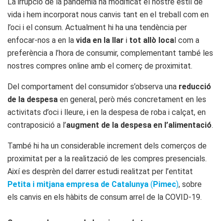
La irrupció de la pandèmia ha modificat el nostre estil de
vida i hem incorporat nous canvis tant en el treball com en
l’oci i el consum. Actualment hi ha una tendència per
enfocar-nos a en la
vida en la llar
i
tot allò loca
l com a
preferència a l’hora de consumir, complementant també les
nostres compres online amb el comerç de proximitat.
Del comportament del consumidor s’observa una
reducció
de la despesa
en general, però més concretament en les
activitats d’oci i lleure, i en la despesa de roba i calçat, en
contraposició a l’
augment de la despesa en l’alimentació
.
També hi ha un considerable increment dels comerços de
proximitat per a la realització de les compres presencials.
Així es desprèn del darrer estudi realitzat per l’entitat
Petita i mitjana empresa de Catalunya
(
Pimec
)
, sobre
els canvis en els hàbits de consum arrel de la COVID-19.