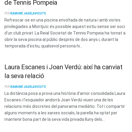
de Tennis Pompeia
PER
RAMUNÉ JAGELAVICUTE
Refrescar-se en una piscina envoltada de natura i amb vistes
privilegiades a Montjuïc és possible aquest estiu sense ser soci
d'un club privat. La Reial Societat de Tennis Pompeia ha tornat a
obrir la seva piscina al públic després de dos anys i, durant la
temporada d'estiu, qualsevol persona hi...
Laura Escanes i Joan Verdú: així ha canviat
la seva relació
PER
RAMUNÉ JAGELAVICUTE
La distància posa a prova una història d’amor consolidada Laura
Escanes i l’esquiador andorrà Joan Verdú viuen una de les
relacions més discretes del panorama mediàtic. Tot i compartir
alguns moments a les xarxes socials, la parella ha optat per
mantenir bona part de la seva vida privada lluny dels...