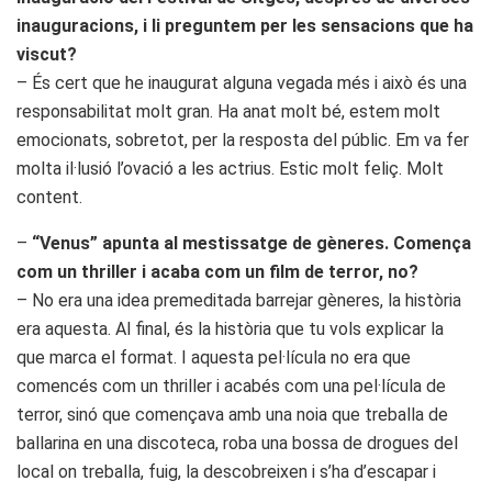
inauguracions, i li preguntem per les sensacions que ha
viscut?
– És cert que he inaugurat alguna vegada més i això és una
responsabilitat molt gran. Ha anat molt bé, estem molt
emocionats, sobretot, per la resposta del públic. Em va fer
molta il·lusió l’ovació a les actrius. Estic molt feliç. Molt
content.
–
“Venus” apunta al mestissatge de gèneres. Comença
com un thriller i acaba com un film de terror, no?
– No era una idea premeditada barrejar gèneres, la història
era aquesta. Al final, és la història que tu vols explicar la
que marca el format. I aquesta pel·lícula no era que
comencés com un thriller i acabés com una pel·lícula de
terror, sinó que començava amb una noia que treballa de
ballarina en una discoteca, roba una bossa de drogues del
local on treballa, fuig, la descobreixen i s’ha d’escapar i