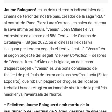
Jaume Balagueró
es un dels referents indiscutibles del
cinema de terror del nostre país, creador de la saga “REC”
al costat de Paco Plaza i ara s’estrena en sales de cinema
la seva última pel·lícula, “Venus”. Joan Millaret el va
entrevistar en el marc del 55è Festival de Cinema de
Catalunya – Sitges 2022, on el cineasta lleidatà va
inaugurar per tercera vegada el festival català. “Venus” és
el segon projecte del segell
The Fear Collection
– després
de “Veneciafrenia” d’Àlex de la Iglesia, un dels caps
d’aquest segell -. “Venus” és una bona combinació de
thriller i de pel·lícula de terror amb una heroïna, Lucía (Ester
Expósito), que roba un paquet de drogues del local on
treballa i busca refugi en un immoble sinistre de la perifèria
madrilenya, l’avantsala de l’horror.
–
Felicitem Jaume Balagueró amb motiu de la
inauguració del Festival de Sitges, després de diverses