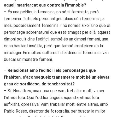
aquell matriarcat que controla l’immoble?
– És una pel·lícula femenina, no sé si feminista, però
femenina. Tots els personatges claus són femenins i, a
més, poderosament femenins. I no només això, sinó que el
personatge sobrenatural que està amagat per allà, aquest
dimoni ocult dins l’edifici, també és un dimoni femení, una
cosa bastant insòlita, però que també existeixen en la
mitologia. En moltes cultures hi ha dimonis femenins i van
buscar un monstre femení.
–
Relacionat amb l’edifici i els personatges que
l’habiten, s’aconsegueix transmetre molt bé un elevat
grau de sordidesa, de tenebrositat?
– Sí. Nosaltres, una cosa que vam treballar molt, va ser
l’atmosfera. Que l’edifici tingués aquesta atmosfera
asfixiant, opressiva. Vam treballar molt, entre altres, amb
Pablo Rosso, director de fotografia, per buscar la millor