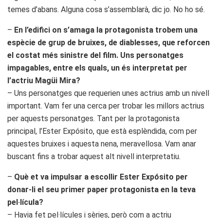
temes d’abans. Alguna cosa s’assemblarà, dic jo. No ho sé.
–
En l’edifici on s’amaga la protagonista trobem una
espècie de grup de bruixes, de diablesses, que reforcen
el costat més sinistre del film. Uns personatges
impagables, entre els quals, un és interpretat per
l’actriu Magüi Mira?
– Uns personatges que requerien unes actrius amb un nivell
important. Vam fer una cerca per trobar les millors actrius
per aquests personatges. Tant per la protagonista
principal, l’Ester Expósito, que està esplèndida, com per
aquestes bruixes i aquesta nena, meravellosa. Vam anar
buscant fins a trobar aquest alt nivell interpretatiu.
–
Què et va impulsar a escollir Ester Expósito per
donar-li el seu primer paper protagonista en la teva
pel·lícula?
– Havia fet pel·lícules i sèries, però com a actriu