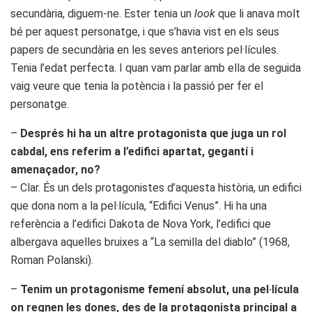
secundària, diguem-ne. Ester tenia un
look
que li anava molt
bé per aquest personatge, i que s’havia vist en els seus
papers de secundària en les seves anteriors pel·lícules.
Tenia l’edat perfecta. I quan vam parlar amb ella de seguida
vaig veure que tenia la potència i la passió per fer el
personatge.
–
Després hi ha un altre protagonista que juga un rol
cabdal, ens referim a l’edifici apartat, gegantí i
amenaçador, no?
– Clar. És un dels protagonistes d’aquesta història, un edifici
que dona nom a la pel·lícula, “Edifici Venus”. Hi ha una
referència a l’edifici Dakota de Nova York, l’edifici que
albergava aquelles bruixes a “La semilla del diablo” (1968,
Roman Polanski).
–
Tenim un protagonisme femení absolut, una pel·lícula
on regnen les dones, des de la protagonista principal a