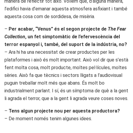
manera de reflectir tot això. Volíem que, d’alguna manera,
l’edifici havia d’emanar aquesta atmosfera asfixiant i també
aquesta cosa com de sordidesa, de misèria.
–
Per acabar, “Venus” és el segon projecte de
The Fear
Collection
, un fet simptomàtic de l’efervescència del
terror espanyol i, també, del suport de la indústria, no?
– Ara hi ha una necessitat de crear productes per les
plataformes i això és molt important. Això vol dir que s’està
fent molta cosa, molt producte, moltes pel·lícules, moltes
sèries. Això fa que tècnics i sectors lligats a l’audiovisual
puguin treballar molt més que abans. És molt bo
industrialment parlant. I sí, és un símptoma de què a la gent
li agrada el terror, que a la gent li agrada veure coses noves.
–
Tens algun projecte nou per aquesta productora?
– De moment només tenim algunes idees.