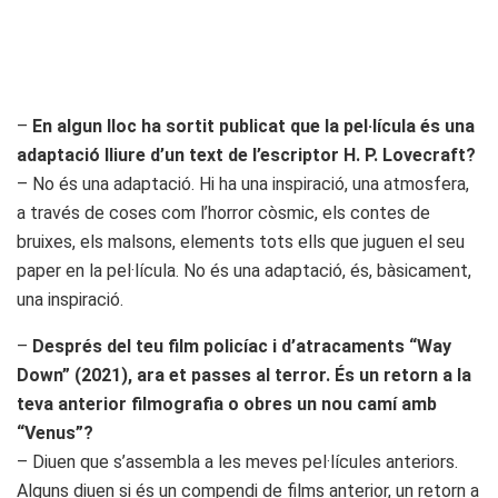
–
En algun lloc ha sortit publicat que la pel·lícula és una
adaptació lliure d’un text de l’escriptor H. P. Lovecraft?
– No és una adaptació. Hi ha una inspiració, una atmosfera,
a través de coses com l’horror còsmic, els contes de
bruixes, els malsons, elements tots ells que juguen el seu
paper en la pel·lícula. No és una adaptació, és, bàsicament,
una inspiració.
–
Després del teu film policíac i d’atracaments “Way
Down” (2021), ara et passes al terror. És un retorn a la
teva anterior filmografia o obres un nou camí amb
“Venus”?
– Diuen que s’assembla a les meves pel·lícules anteriors.
Alguns diuen si és un compendi de films anterior, un retorn a