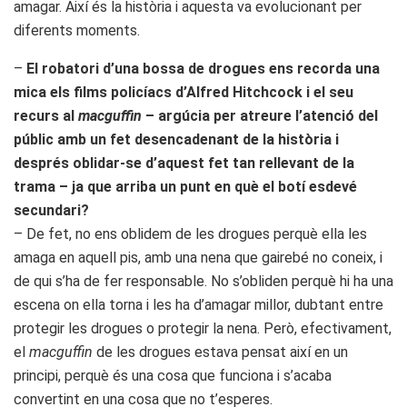
amagar. Així és la història i aquesta va evolucionant per
diferents moments.
–
El robatori d’una bossa de drogues ens recorda una
mica els films policíacs d’Alfred Hitchcock i el seu
recurs al
macguffin
– argúcia per atreure l’atenció del
públic amb un fet desencadenant de la història i
després oblidar-se d’aquest fet tan rellevant de la
trama – ja que arriba un punt en què el botí esdevé
secundari?
– De fet, no ens oblidem de les drogues perquè ella les
amaga en aquell pis, amb una nena que gairebé no coneix, i
de qui s’ha de fer responsable. No s’obliden perquè hi ha una
escena on ella torna i les ha d’amagar millor, dubtant entre
protegir les drogues o protegir la nena. Però, efectivament,
el
macguffin
de les drogues estava pensat així en un
principi, perquè és una cosa que funciona i s’acaba
convertint en una cosa que no t’esperes.